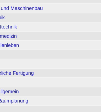
n und Maschinenbau
nik
ttechnik
rmedizin
lienleben
liche Fertigung
allgemein
 Raumplanung