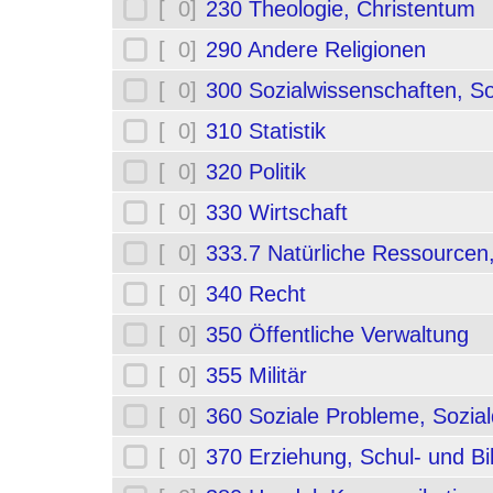
[ 0]
230 Theologie, Christentum
[ 0]
290 Andere Religionen
[ 0]
300 Sozialwissenschaften, So
[ 0]
310 Statistik
[ 0]
320 Politik
[ 0]
330 Wirtschaft
[ 0]
333.7 Natürliche Ressourcen
[ 0]
340 Recht
[ 0]
350 Öffentliche Verwaltung
[ 0]
355 Militär
[ 0]
360 Soziale Probleme, Sozial
[ 0]
370 Erziehung, Schul- und B