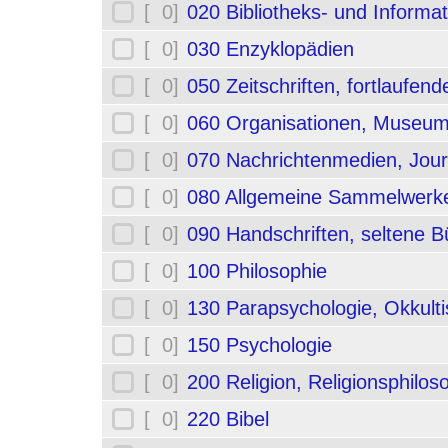
[ 0]
020 Bibliotheks- und Informa
[ 0]
030 Enzyklopädien
[ 0]
050 Zeitschriften, fortlaufe
[ 0]
060 Organisationen, Museum
[ 0]
070 Nachrichtenmedien, Jou
[ 0]
080 Allgemeine Sammelwerk
[ 0]
090 Handschriften, seltene B
[ 0]
100 Philosophie
[ 0]
130 Parapsychologie, Okkult
[ 0]
150 Psychologie
[ 0]
200 Religion, Religionsphilos
[ 0]
220 Bibel