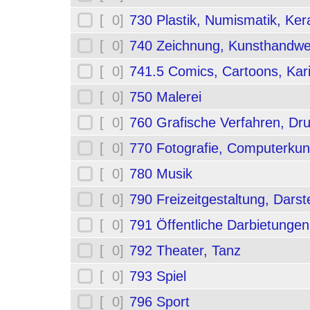
[ 0]
730 Plastik, Numismatik, Ker
[ 0]
740 Zeichnung, Kunsthandwe
[ 0]
741.5 Comics, Cartoons, Kar
[ 0]
750 Malerei
[ 0]
760 Grafische Verfahren, Dr
[ 0]
770 Fotografie, Computerkun
[ 0]
780 Musik
[ 0]
790 Freizeitgestaltung, Darst
[ 0]
791 Öffentliche Darbietungen
[ 0]
792 Theater, Tanz
[ 0]
793 Spiel
[ 0]
796 Sport