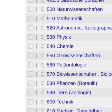
[ 0]
491.8 Slawische Sprachen
[ 0]
500 Naturwissenschaften
[ 0]
510 Mathematik
[ 0]
520 Astronomie, Kartographi
[ 0]
530 Physik
[ 0]
540 Chemie
[ 0]
550 Geowissenschaften
[ 0]
560 Paläontologie
[ 0]
570 Biowissenschaften, Biolo
[ 0]
580 Pflanzen (Botanik)
[ 0]
590 Tiere (Zoologie)
[ 0]
600 Technik
[ 0]
610 Medizin, Gesundheit