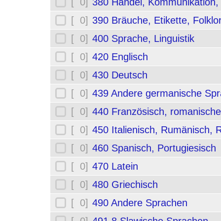
[ 0]
380 Handel, Kommunikation,
[ 0]
390 Bräuche, Etikette, Folklo
[ 0]
400 Sprache, Linguistik
[ 0]
420 Englisch
[ 0]
430 Deutsch
[ 0]
439 Andere germanische Sp
[ 0]
440 Französisch, romanische
[ 0]
450 Italienisch, Rumänisch,
[ 0]
460 Spanisch, Portugiesisch
[ 0]
470 Latein
[ 0]
480 Griechisch
[ 0]
490 Andere Sprachen