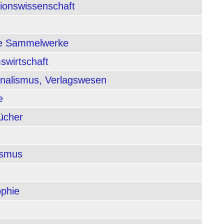
tionswissenschaft
nde Sammelwerke
swirtschaft
rnalismus, Verlagswesen
e
ücher
ismus
ophie