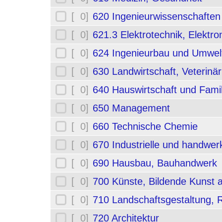
[ 0]
620 Ingenieurwissenschafte
[ 0]
621.3 Elektrotechnik, Elektro
[ 0]
624 Ingenieurbau und Umwel
[ 0]
630 Landwirtschaft, Veterinä
[ 0]
640 Hauswirtschaft und Fami
[ 0]
650 Management
[ 0]
660 Technische Chemie
[ 0]
670 Industrielle und handwerk
[ 0]
690 Hausbau, Bauhandwerk
[ 0]
700 Künste, Bildende Kunst 
[ 0]
710 Landschaftsgestaltung,
[ 0]
720 Architektur