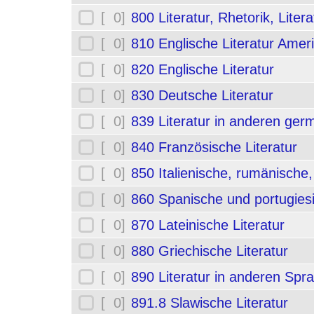
[ 0]
800 Literatur, Rhetorik, Liter
[ 0]
810 Englische Literatur Amer
[ 0]
820 Englische Literatur
[ 0]
830 Deutsche Literatur
[ 0]
839 Literatur in anderen ge
[ 0]
840 Französische Literatur
[ 0]
850 Italienische, rumänische,
[ 0]
860 Spanische und portugiesi
[ 0]
870 Lateinische Literatur
[ 0]
880 Griechische Literatur
[ 0]
890 Literatur in anderen Spr
[ 0]
891.8 Slawische Literatur