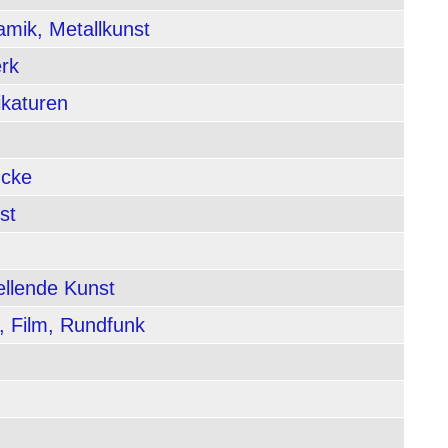
amik, Metallkunst
rk
ikaturen
ucke
st
ellende Kunst
, Film, Rundfunk