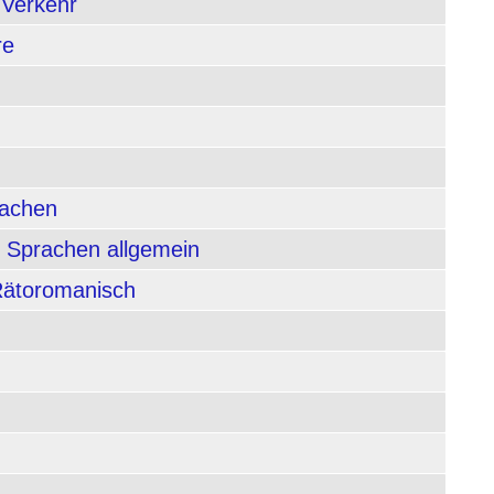
 Verkehr
re
rachen
 Sprachen allgemein
 Rätoromanisch