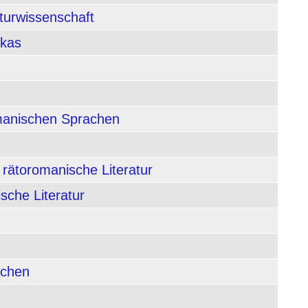
aturwissenschaft
ikas
rmanischen Sprachen
 rätoromanische Literatur
sche Literatur
achen