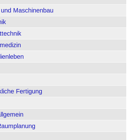
n und Maschinenbau
nik
ttechnik
rmedizin
lienleben
liche Fertigung
allgemein
 Raumplanung