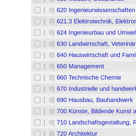
[ 0]
620 Ingenieurwissenschafte
[ 0]
621.3 Elektrotechnik, Elektro
[ 0]
624 Ingenieurbau und Umwel
[ 0]
630 Landwirtschaft, Veterinä
[ 0]
640 Hauswirtschaft und Fami
[ 0]
650 Management
[ 0]
660 Technische Chemie
[ 0]
670 Industrielle und handwerk
[ 0]
690 Hausbau, Bauhandwerk
[ 0]
700 Künste, Bildende Kunst 
[ 0]
710 Landschaftsgestaltung,
[ 0]
720 Architektur