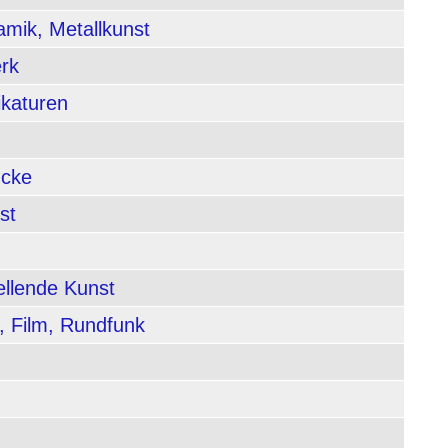
amik, Metallkunst
rk
ikaturen
ucke
st
ellende Kunst
, Film, Rundfunk