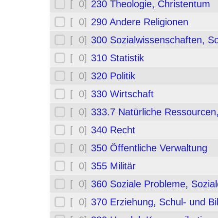
[ 0]
230 Theologie, Christentum
[ 0]
290 Andere Religionen
[ 0]
300 Sozialwissenschaften, So
[ 0]
310 Statistik
[ 0]
320 Politik
[ 0]
330 Wirtschaft
[ 0]
333.7 Natürliche Ressourcen
[ 0]
340 Recht
[ 0]
350 Öffentliche Verwaltung
[ 0]
355 Militär
[ 0]
360 Soziale Probleme, Sozial
[ 0]
370 Erziehung, Schul- und B