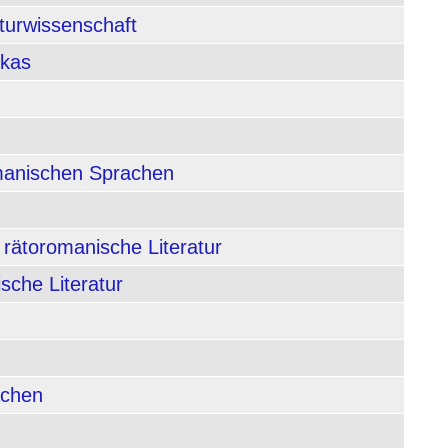
aturwissenschaft
ikas
rmanischen Sprachen
 rätoromanische Literatur
sche Literatur
achen