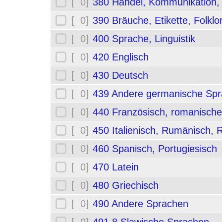
[ 0]
380 Handel, Kommunikation,
[ 0]
390 Bräuche, Etikette, Folklo
[ 0]
400 Sprache, Linguistik
[ 0]
420 Englisch
[ 0]
430 Deutsch
[ 0]
439 Andere germanische Sp
[ 0]
440 Französisch, romanische
[ 0]
450 Italienisch, Rumänisch,
[ 0]
460 Spanisch, Portugiesisch
[ 0]
470 Latein
[ 0]
480 Griechisch
[ 0]
490 Andere Sprachen