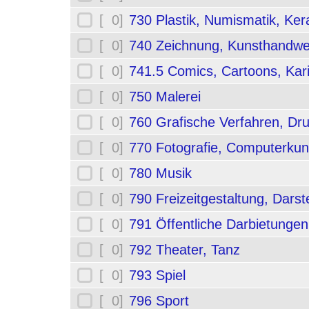
[ 0]
730 Plastik, Numismatik, Ker
[ 0]
740 Zeichnung, Kunsthandwe
[ 0]
741.5 Comics, Cartoons, Kar
[ 0]
750 Malerei
[ 0]
760 Grafische Verfahren, Dr
[ 0]
770 Fotografie, Computerkun
[ 0]
780 Musik
[ 0]
790 Freizeitgestaltung, Darst
[ 0]
791 Öffentliche Darbietungen
[ 0]
792 Theater, Tanz
[ 0]
793 Spiel
[ 0]
796 Sport