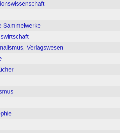
tionswissenschaft
nde Sammelwerke
swirtschaft
rnalismus, Verlagswesen
e
ücher
ismus
ophie