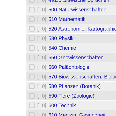
[ 0]
491.8 Slawische Sprachen
[ 0]
500 Naturwissenschaften
[ 0]
510 Mathematik
[ 0]
520 Astronomie, Kartographi
[ 0]
530 Physik
[ 0]
540 Chemie
[ 0]
550 Geowissenschaften
[ 0]
560 Paläontologie
[ 0]
570 Biowissenschaften, Biolo
[ 0]
580 Pflanzen (Botanik)
[ 0]
590 Tiere (Zoologie)
[ 0]
600 Technik
[ 0]
610 Medizin, Gesundheit