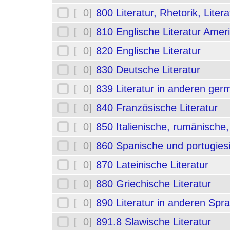
[ 0]
800 Literatur, Rhetorik, Liter
[ 0]
810 Englische Literatur Amer
[ 0]
820 Englische Literatur
[ 0]
830 Deutsche Literatur
[ 0]
839 Literatur in anderen ge
[ 0]
840 Französische Literatur
[ 0]
850 Italienische, rumänische,
[ 0]
860 Spanische und portugiesi
[ 0]
870 Lateinische Literatur
[ 0]
880 Griechische Literatur
[ 0]
890 Literatur in anderen Spr
[ 0]
891.8 Slawische Literatur