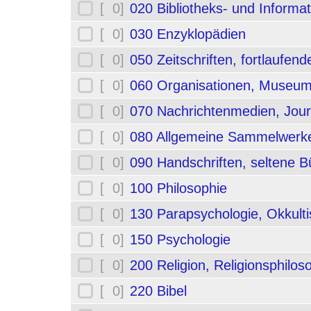
[ 0]
020 Bibliotheks- und Informa
[ 0]
030 Enzyklopädien
[ 0]
050 Zeitschriften, fortlaufe
[ 0]
060 Organisationen, Museum
[ 0]
070 Nachrichtenmedien, Jou
[ 0]
080 Allgemeine Sammelwerk
[ 0]
090 Handschriften, seltene B
[ 0]
100 Philosophie
[ 0]
130 Parapsychologie, Okkult
[ 0]
150 Psychologie
[ 0]
200 Religion, Religionsphilos
[ 0]
220 Bibel