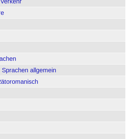
 Verkehr
re
rachen
 Sprachen allgemein
 Rätoromanisch