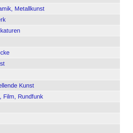
amik, Metallkunst
rk
ikaturen
ucke
st
ellende Kunst
, Film, Rundfunk