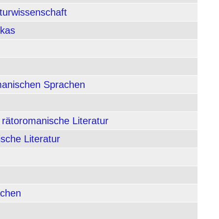
aturwissenschaft
ikas
rmanischen Sprachen
 rätoromanische Literatur
sche Literatur
achen