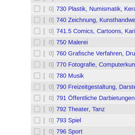
[ 0]
730 Plastik, Numismatik, Ker
[ 0]
740 Zeichnung, Kunsthandwe
[ 0]
741.5 Comics, Cartoons, Kar
[ 0]
750 Malerei
[ 0]
760 Grafische Verfahren, Dr
[ 0]
770 Fotografie, Computerkun
[ 0]
780 Musik
[ 0]
790 Freizeitgestaltung, Darst
[ 0]
791 Öffentliche Darbietungen
[ 0]
792 Theater, Tanz
[ 0]
793 Spiel
[ 0]
796 Sport