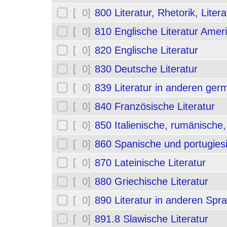
[ 0]
800 Literatur, Rhetorik, Liter
[ 0]
810 Englische Literatur Amer
[ 0]
820 Englische Literatur
[ 0]
830 Deutsche Literatur
[ 0]
839 Literatur in anderen ge
[ 0]
840 Französische Literatur
[ 0]
850 Italienische, rumänische,
[ 0]
860 Spanische und portugiesi
[ 0]
870 Lateinische Literatur
[ 0]
880 Griechische Literatur
[ 0]
890 Literatur in anderen Spr
[ 0]
891.8 Slawische Literatur