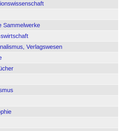
tionswissenschaft
nde Sammelwerke
swirtschaft
rnalismus, Verlagswesen
e
ücher
ismus
ophie