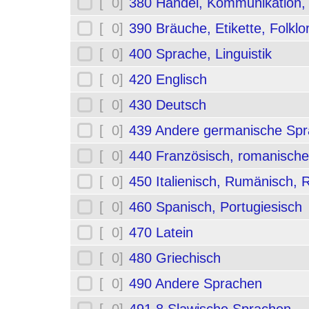
[ 0]
380 Handel, Kommunikation,
[ 0]
390 Bräuche, Etikette, Folklo
[ 0]
400 Sprache, Linguistik
[ 0]
420 Englisch
[ 0]
430 Deutsch
[ 0]
439 Andere germanische Sp
[ 0]
440 Französisch, romanische
[ 0]
450 Italienisch, Rumänisch,
[ 0]
460 Spanisch, Portugiesisch
[ 0]
470 Latein
[ 0]
480 Griechisch
[ 0]
490 Andere Sprachen