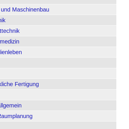
n und Maschinenbau
nik
ttechnik
rmedizin
lienleben
liche Fertigung
allgemein
 Raumplanung