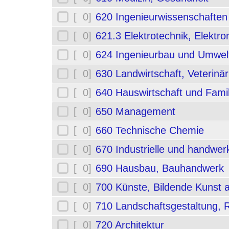
[ 0]
620 Ingenieurwissenschafte
[ 0]
621.3 Elektrotechnik, Elektro
[ 0]
624 Ingenieurbau und Umwel
[ 0]
630 Landwirtschaft, Veterinä
[ 0]
640 Hauswirtschaft und Fami
[ 0]
650 Management
[ 0]
660 Technische Chemie
[ 0]
670 Industrielle und handwerk
[ 0]
690 Hausbau, Bauhandwerk
[ 0]
700 Künste, Bildende Kunst 
[ 0]
710 Landschaftsgestaltung,
[ 0]
720 Architektur