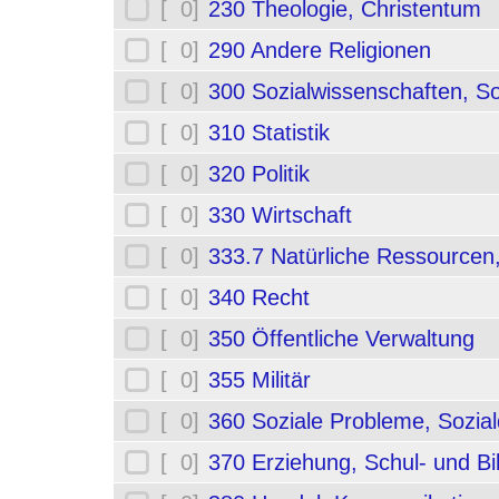
[ 0]
230 Theologie, Christentum
[ 0]
290 Andere Religionen
[ 0]
300 Sozialwissenschaften, So
[ 0]
310 Statistik
[ 0]
320 Politik
[ 0]
330 Wirtschaft
[ 0]
333.7 Natürliche Ressourcen
[ 0]
340 Recht
[ 0]
350 Öffentliche Verwaltung
[ 0]
355 Militär
[ 0]
360 Soziale Probleme, Sozial
[ 0]
370 Erziehung, Schul- und B