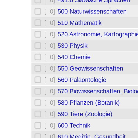
[ 0]
491.8 Slawische Sprachen
[ 0]
500 Naturwissenschaften
[ 0]
510 Mathematik
[ 0]
520 Astronomie, Kartographi
[ 0]
530 Physik
[ 0]
540 Chemie
[ 0]
550 Geowissenschaften
[ 0]
560 Paläontologie
[ 0]
570 Biowissenschaften, Biolo
[ 0]
580 Pflanzen (Botanik)
[ 0]
590 Tiere (Zoologie)
[ 0]
600 Technik
[ 0]
610 Medizin, Gesundheit