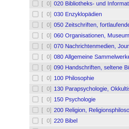
[ 0]
020 Bibliotheks- und Informa
[ 0]
030 Enzyklopädien
[ 0]
050 Zeitschriften, fortlaufe
[ 0]
060 Organisationen, Museum
[ 0]
070 Nachrichtenmedien, Jou
[ 0]
080 Allgemeine Sammelwerk
[ 0]
090 Handschriften, seltene B
[ 0]
100 Philosophie
[ 0]
130 Parapsychologie, Okkult
[ 0]
150 Psychologie
[ 0]
200 Religion, Religionsphilos
[ 0]
220 Bibel