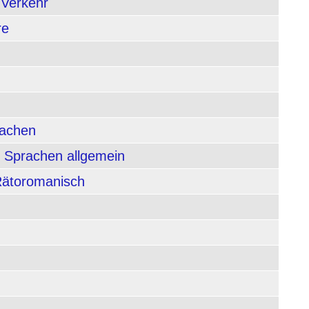
 Verkehr
re
rachen
 Sprachen allgemein
 Rätoromanisch