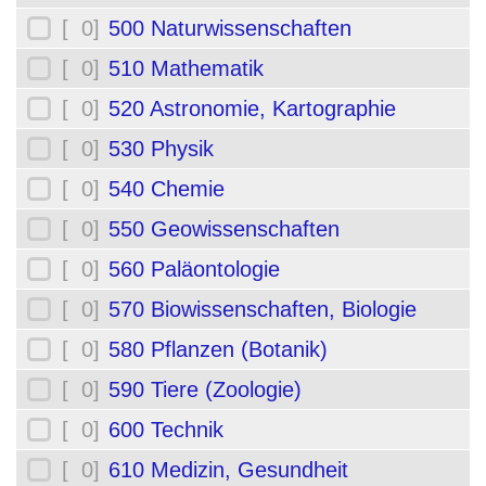
[ 0]
500 Naturwissenschaften
[ 0]
510 Mathematik
[ 0]
520 Astronomie, Kartographie
[ 0]
530 Physik
[ 0]
540 Chemie
[ 0]
550 Geowissenschaften
[ 0]
560 Paläontologie
[ 0]
570 Biowissenschaften, Biologie
[ 0]
580 Pflanzen (Botanik)
[ 0]
590 Tiere (Zoologie)
[ 0]
600 Technik
[ 0]
610 Medizin, Gesundheit