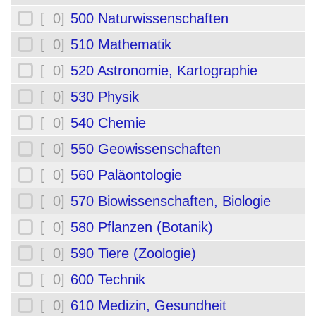
[ 0]
500 Naturwissenschaften
[ 0]
510 Mathematik
[ 0]
520 Astronomie, Kartographie
[ 0]
530 Physik
[ 0]
540 Chemie
[ 0]
550 Geowissenschaften
[ 0]
560 Paläontologie
[ 0]
570 Biowissenschaften, Biologie
[ 0]
580 Pflanzen (Botanik)
[ 0]
590 Tiere (Zoologie)
[ 0]
600 Technik
[ 0]
610 Medizin, Gesundheit