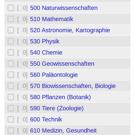
[ 0]
500 Naturwissenschaften
[ 0]
510 Mathematik
[ 0]
520 Astronomie, Kartographie
[ 0]
530 Physik
[ 0]
540 Chemie
[ 0]
550 Geowissenschaften
[ 0]
560 Paläontologie
[ 0]
570 Biowissenschaften, Biologie
[ 0]
580 Pflanzen (Botanik)
[ 0]
590 Tiere (Zoologie)
[ 0]
600 Technik
[ 0]
610 Medizin, Gesundheit