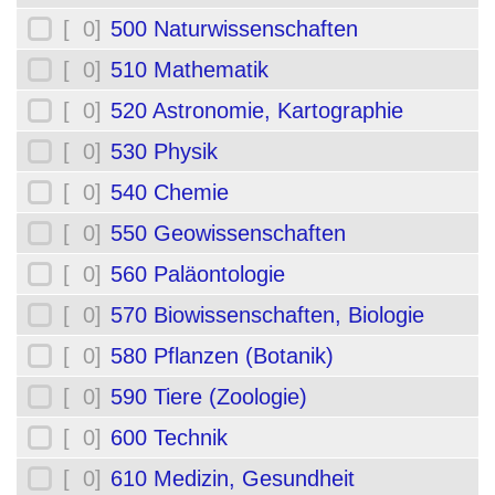
[ 0]
500 Naturwissenschaften
[ 0]
510 Mathematik
[ 0]
520 Astronomie, Kartographie
[ 0]
530 Physik
[ 0]
540 Chemie
[ 0]
550 Geowissenschaften
[ 0]
560 Paläontologie
[ 0]
570 Biowissenschaften, Biologie
[ 0]
580 Pflanzen (Botanik)
[ 0]
590 Tiere (Zoologie)
[ 0]
600 Technik
[ 0]
610 Medizin, Gesundheit