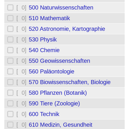
[ 0]
500 Naturwissenschaften
[ 0]
510 Mathematik
[ 0]
520 Astronomie, Kartographie
[ 0]
530 Physik
[ 0]
540 Chemie
[ 0]
550 Geowissenschaften
[ 0]
560 Paläontologie
[ 0]
570 Biowissenschaften, Biologie
[ 0]
580 Pflanzen (Botanik)
[ 0]
590 Tiere (Zoologie)
[ 0]
600 Technik
[ 0]
610 Medizin, Gesundheit