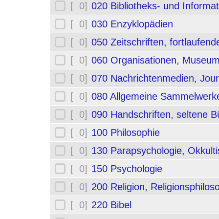
[ 0]
020 Bibliotheks- und Informa
[ 0]
030 Enzyklopädien
[ 0]
050 Zeitschriften, fortlaufe
[ 0]
060 Organisationen, Museum
[ 0]
070 Nachrichtenmedien, Jou
[ 0]
080 Allgemeine Sammelwerk
[ 0]
090 Handschriften, seltene B
[ 0]
100 Philosophie
[ 0]
130 Parapsychologie, Okkult
[ 0]
150 Psychologie
[ 0]
200 Religion, Religionsphilos
[ 0]
220 Bibel