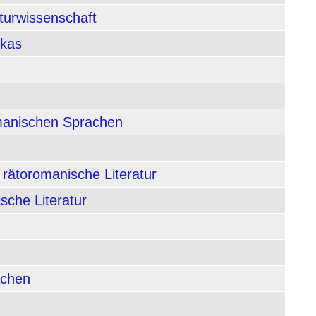
aturwissenschaft
ikas
rmanischen Sprachen
 rätoromanische Literatur
sche Literatur
achen