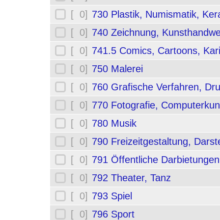
[ 0]
730 Plastik, Numismatik, Ker
[ 0]
740 Zeichnung, Kunsthandwe
[ 0]
741.5 Comics, Cartoons, Kar
[ 0]
750 Malerei
[ 0]
760 Grafische Verfahren, Dr
[ 0]
770 Fotografie, Computerkun
[ 0]
780 Musik
[ 0]
790 Freizeitgestaltung, Darst
[ 0]
791 Öffentliche Darbietungen
[ 0]
792 Theater, Tanz
[ 0]
793 Spiel
[ 0]
796 Sport