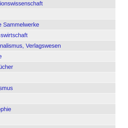
tionswissenschaft
nde Sammelwerke
swirtschaft
rnalismus, Verlagswesen
e
ücher
ismus
ophie