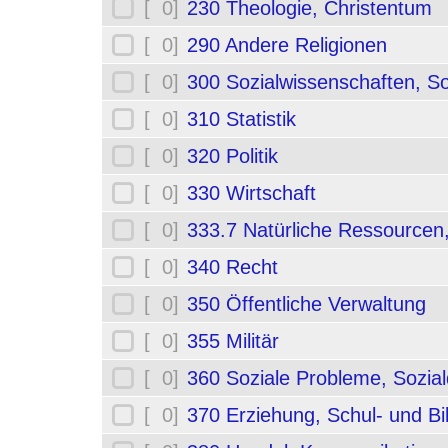
[ 0]
230 Theologie, Christentum
[ 0]
290 Andere Religionen
[ 0]
300 Sozialwissenschaften, So
[ 0]
310 Statistik
[ 0]
320 Politik
[ 0]
330 Wirtschaft
[ 0]
333.7 Natürliche Ressourcen
[ 0]
340 Recht
[ 0]
350 Öffentliche Verwaltung
[ 0]
355 Militär
[ 0]
360 Soziale Probleme, Sozial
[ 0]
370 Erziehung, Schul- und B