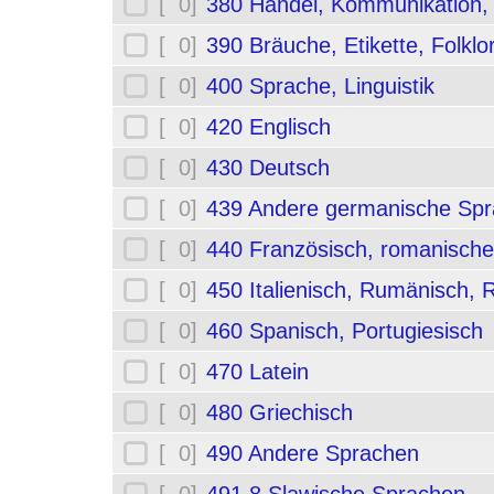
[ 0]
380 Handel, Kommunikation,
[ 0]
390 Bräuche, Etikette, Folklo
[ 0]
400 Sprache, Linguistik
[ 0]
420 Englisch
[ 0]
430 Deutsch
[ 0]
439 Andere germanische Sp
[ 0]
440 Französisch, romanische
[ 0]
450 Italienisch, Rumänisch,
[ 0]
460 Spanisch, Portugiesisch
[ 0]
470 Latein
[ 0]
480 Griechisch
[ 0]
490 Andere Sprachen