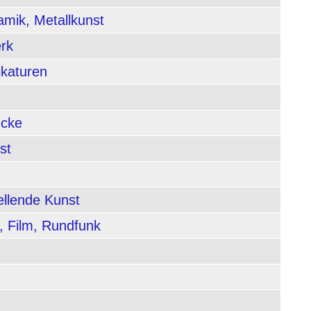
amik, Metallkunst
rk
ikaturen
ucke
st
ellende Kunst
, Film, Rundfunk