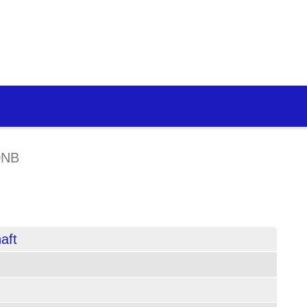
DNB
aft