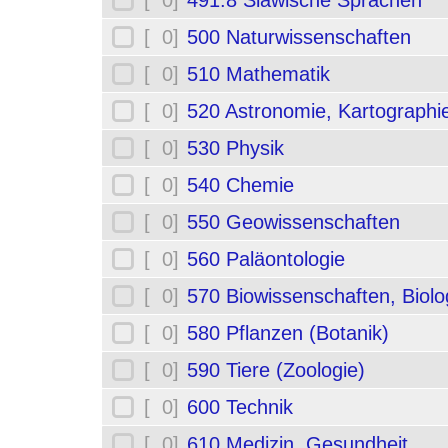
[ 0]
491.8 Slawische Sprachen
[ 0]
500 Naturwissenschaften
[ 0]
510 Mathematik
[ 0]
520 Astronomie, Kartographi
[ 0]
530 Physik
[ 0]
540 Chemie
[ 0]
550 Geowissenschaften
[ 0]
560 Paläontologie
[ 0]
570 Biowissenschaften, Biolo
[ 0]
580 Pflanzen (Botanik)
[ 0]
590 Tiere (Zoologie)
[ 0]
600 Technik
[ 0]
610 Medizin, Gesundheit