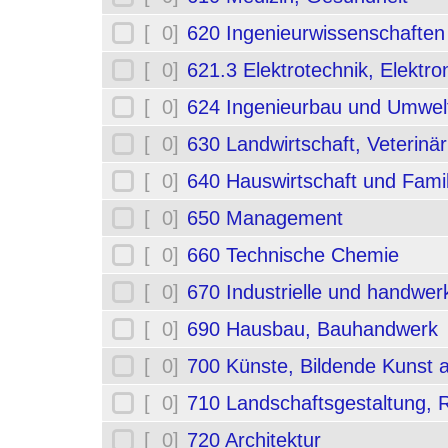
[ 0]
620 Ingenieurwissenschafte
[ 0]
621.3 Elektrotechnik, Elektro
[ 0]
624 Ingenieurbau und Umwel
[ 0]
630 Landwirtschaft, Veterinä
[ 0]
640 Hauswirtschaft und Fami
[ 0]
650 Management
[ 0]
660 Technische Chemie
[ 0]
670 Industrielle und handwerk
[ 0]
690 Hausbau, Bauhandwerk
[ 0]
700 Künste, Bildende Kunst 
[ 0]
710 Landschaftsgestaltung,
[ 0]
720 Architektur