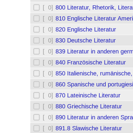
[ 0]
800 Literatur, Rhetorik, Liter
[ 0]
810 Englische Literatur Amer
[ 0]
820 Englische Literatur
[ 0]
830 Deutsche Literatur
[ 0]
839 Literatur in anderen ge
[ 0]
840 Französische Literatur
[ 0]
850 Italienische, rumänische,
[ 0]
860 Spanische und portugiesi
[ 0]
870 Lateinische Literatur
[ 0]
880 Griechische Literatur
[ 0]
890 Literatur in anderen Spr
[ 0]
891.8 Slawische Literatur