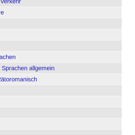
 Verkehr
re
rachen
 Sprachen allgemein
 Rätoromanisch