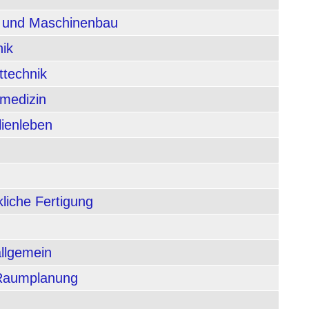
n und Maschinenbau
nik
ttechnik
rmedizin
lienleben
liche Fertigung
allgemein
 Raumplanung