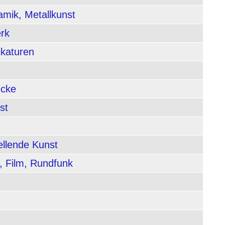
amik, Metallkunst
rk
ikaturen
ucke
st
ellende Kunst
, Film, Rundfunk