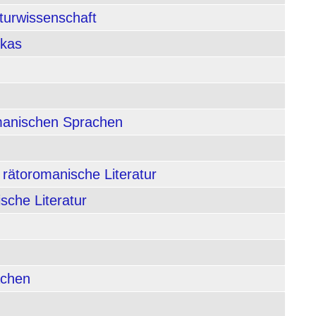
aturwissenschaft
ikas
rmanischen Sprachen
 rätoromanische Literatur
sche Literatur
achen