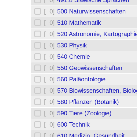
[ 0]
491.8 Slawische Sprachen
[ 0]
500 Naturwissenschaften
[ 0]
510 Mathematik
[ 0]
520 Astronomie, Kartographi
[ 0]
530 Physik
[ 0]
540 Chemie
[ 0]
550 Geowissenschaften
[ 0]
560 Paläontologie
[ 0]
570 Biowissenschaften, Biolo
[ 0]
580 Pflanzen (Botanik)
[ 0]
590 Tiere (Zoologie)
[ 0]
600 Technik
[ 0]
610 Medizin, Gesundheit