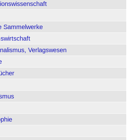
tionswissenschaft
nde Sammelwerke
swirtschaft
rnalismus, Verlagswesen
e
ücher
ismus
ophie