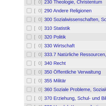
[ 0]
230 Theologie, Christentum
[ 0]
290 Andere Religionen
[ 0]
300 Sozialwissenschaften, So
[ 0]
310 Statistik
[ 0]
320 Politik
[ 0]
330 Wirtschaft
[ 0]
333.7 Natürliche Ressourcen
[ 0]
340 Recht
[ 0]
350 Öffentliche Verwaltung
[ 0]
355 Militär
[ 0]
360 Soziale Probleme, Sozial
[ 0]
370 Erziehung, Schul- und B