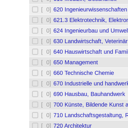
[ 0]
620 Ingenieurwissenschafte
[ 0]
621.3 Elektrotechnik, Elektro
[ 0]
624 Ingenieurbau und Umwel
[ 0]
630 Landwirtschaft, Veterinä
[ 0]
640 Hauswirtschaft und Fami
[ 0]
650 Management
[ 0]
660 Technische Chemie
[ 0]
670 Industrielle und handwerk
[ 0]
690 Hausbau, Bauhandwerk
[ 0]
700 Künste, Bildende Kunst 
[ 0]
710 Landschaftsgestaltung,
[ 0]
720 Architektur