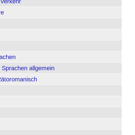
 Verkehr
re
rachen
 Sprachen allgemein
 Rätoromanisch