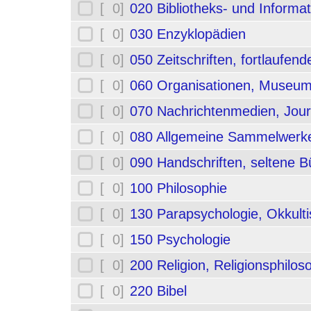
[ 0]
020 Bibliotheks- und Informa
[ 0]
030 Enzyklopädien
[ 0]
050 Zeitschriften, fortlaufe
[ 0]
060 Organisationen, Museum
[ 0]
070 Nachrichtenmedien, Jou
[ 0]
080 Allgemeine Sammelwerk
[ 0]
090 Handschriften, seltene B
[ 0]
100 Philosophie
[ 0]
130 Parapsychologie, Okkult
[ 0]
150 Psychologie
[ 0]
200 Religion, Religionsphilos
[ 0]
220 Bibel