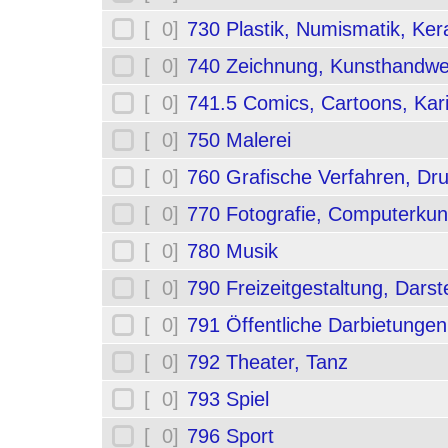
[ 0]
730 Plastik, Numismatik, Ker
[ 0]
740 Zeichnung, Kunsthandwe
[ 0]
741.5 Comics, Cartoons, Kar
[ 0]
750 Malerei
[ 0]
760 Grafische Verfahren, Dr
[ 0]
770 Fotografie, Computerkun
[ 0]
780 Musik
[ 0]
790 Freizeitgestaltung, Darst
[ 0]
791 Öffentliche Darbietungen
[ 0]
792 Theater, Tanz
[ 0]
793 Spiel
[ 0]
796 Sport