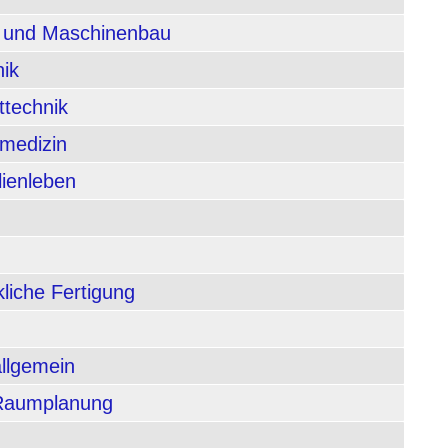
n und Maschinenbau
nik
ttechnik
rmedizin
lienleben
liche Fertigung
allgemein
 Raumplanung