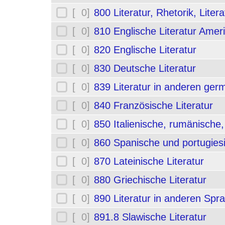
[ 0]
800 Literatur, Rhetorik, Liter
[ 0]
810 Englische Literatur Amer
[ 0]
820 Englische Literatur
[ 0]
830 Deutsche Literatur
[ 0]
839 Literatur in anderen ge
[ 0]
840 Französische Literatur
[ 0]
850 Italienische, rumänische,
[ 0]
860 Spanische und portugiesi
[ 0]
870 Lateinische Literatur
[ 0]
880 Griechische Literatur
[ 0]
890 Literatur in anderen Spr
[ 0]
891.8 Slawische Literatur