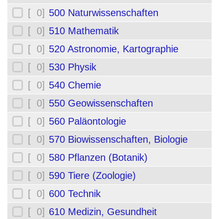
[ 0]
500 Naturwissenschaften
[ 0]
510 Mathematik
[ 0]
520 Astronomie, Kartographie
[ 0]
530 Physik
[ 0]
540 Chemie
[ 0]
550 Geowissenschaften
[ 0]
560 Paläontologie
[ 0]
570 Biowissenschaften, Biologie
[ 0]
580 Pflanzen (Botanik)
[ 0]
590 Tiere (Zoologie)
[ 0]
600 Technik
[ 0]
610 Medizin, Gesundheit