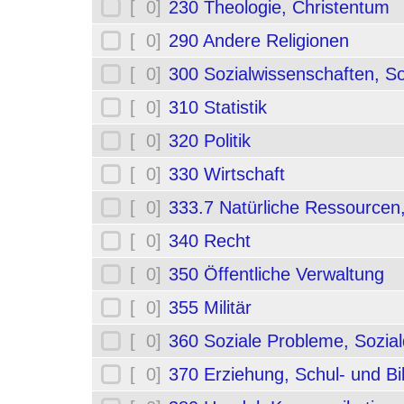
[ 0]
230 Theologie, Christentum
[ 0]
290 Andere Religionen
[ 0]
300 Sozialwissenschaften, So
[ 0]
310 Statistik
[ 0]
320 Politik
[ 0]
330 Wirtschaft
[ 0]
333.7 Natürliche Ressourcen
[ 0]
340 Recht
[ 0]
350 Öffentliche Verwaltung
[ 0]
355 Militär
[ 0]
360 Soziale Probleme, Sozial
[ 0]
370 Erziehung, Schul- und B