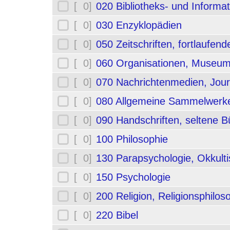
[ 0]
020 Bibliotheks- und Informa
[ 0]
030 Enzyklopädien
[ 0]
050 Zeitschriften, fortlaufe
[ 0]
060 Organisationen, Museum
[ 0]
070 Nachrichtenmedien, Jou
[ 0]
080 Allgemeine Sammelwerk
[ 0]
090 Handschriften, seltene B
[ 0]
100 Philosophie
[ 0]
130 Parapsychologie, Okkult
[ 0]
150 Psychologie
[ 0]
200 Religion, Religionsphilos
[ 0]
220 Bibel