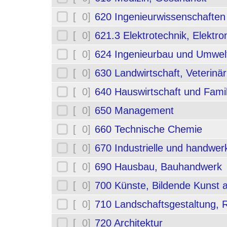
[ 0]
620 Ingenieurwissenschafte
[ 0]
621.3 Elektrotechnik, Elektro
[ 0]
624 Ingenieurbau und Umwel
[ 0]
630 Landwirtschaft, Veterinä
[ 0]
640 Hauswirtschaft und Fami
[ 0]
650 Management
[ 0]
660 Technische Chemie
[ 0]
670 Industrielle und handwerk
[ 0]
690 Hausbau, Bauhandwerk
[ 0]
700 Künste, Bildende Kunst 
[ 0]
710 Landschaftsgestaltung,
[ 0]
720 Architektur