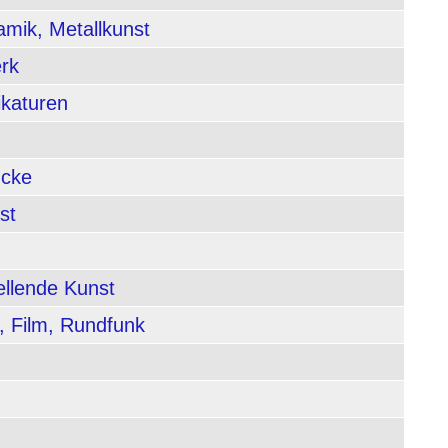
amik, Metallkunst
rk
ikaturen
ucke
st
ellende Kunst
, Film, Rundfunk