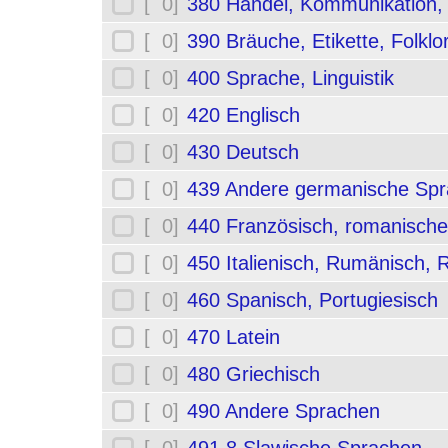
[ 0]
380 Handel, Kommunikation,
[ 0]
390 Bräuche, Etikette, Folklo
[ 0]
400 Sprache, Linguistik
[ 0]
420 Englisch
[ 0]
430 Deutsch
[ 0]
439 Andere germanische Sp
[ 0]
440 Französisch, romanische
[ 0]
450 Italienisch, Rumänisch,
[ 0]
460 Spanisch, Portugiesisch
[ 0]
470 Latein
[ 0]
480 Griechisch
[ 0]
490 Andere Sprachen