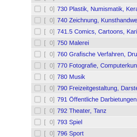
[ 0]
730 Plastik, Numismatik, Ker
[ 0]
740 Zeichnung, Kunsthandwe
[ 0]
741.5 Comics, Cartoons, Kar
[ 0]
750 Malerei
[ 0]
760 Grafische Verfahren, Dr
[ 0]
770 Fotografie, Computerkun
[ 0]
780 Musik
[ 0]
790 Freizeitgestaltung, Darst
[ 0]
791 Öffentliche Darbietungen
[ 0]
792 Theater, Tanz
[ 0]
793 Spiel
[ 0]
796 Sport