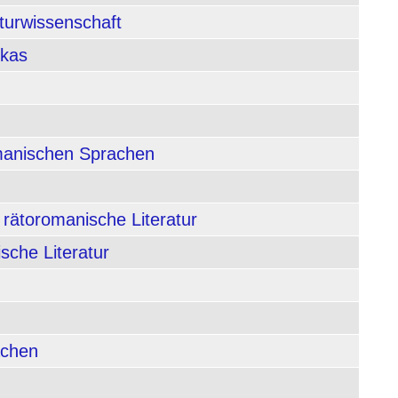
aturwissenschaft
ikas
rmanischen Sprachen
 rätoromanische Literatur
sche Literatur
achen