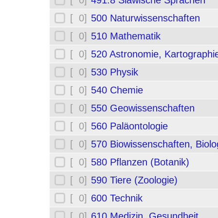
[ 0]
491.8 Slawische Sprachen
[ 0]
500 Naturwissenschaften
[ 0]
510 Mathematik
[ 0]
520 Astronomie, Kartographi
[ 0]
530 Physik
[ 0]
540 Chemie
[ 0]
550 Geowissenschaften
[ 0]
560 Paläontologie
[ 0]
570 Biowissenschaften, Biolo
[ 0]
580 Pflanzen (Botanik)
[ 0]
590 Tiere (Zoologie)
[ 0]
600 Technik
[ 0]
610 Medizin, Gesundheit