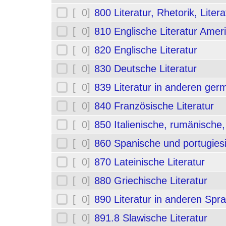
[ 0]
800 Literatur, Rhetorik, Liter
[ 0]
810 Englische Literatur Amer
[ 0]
820 Englische Literatur
[ 0]
830 Deutsche Literatur
[ 0]
839 Literatur in anderen ge
[ 0]
840 Französische Literatur
[ 0]
850 Italienische, rumänische,
[ 0]
860 Spanische und portugiesi
[ 0]
870 Lateinische Literatur
[ 0]
880 Griechische Literatur
[ 0]
890 Literatur in anderen Spr
[ 0]
891.8 Slawische Literatur