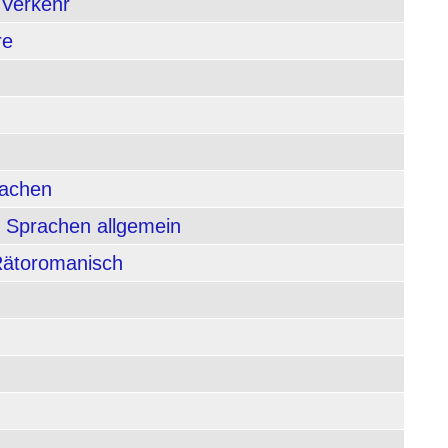
 Verkehr
re
rachen
 Sprachen allgemein
 Rätoromanisch