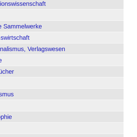
tionswissenschaft
nde Sammelwerke
swirtschaft
rnalismus, Verlagswesen
e
ücher
ismus
ophie