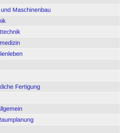
n und Maschinenbau
nik
ttechnik
rmedizin
lienleben
liche Fertigung
allgemein
 Raumplanung