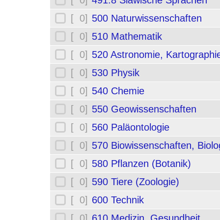
[ 0]
491.8 Slawische Sprachen
[ 0]
500 Naturwissenschaften
[ 0]
510 Mathematik
[ 0]
520 Astronomie, Kartographi
[ 0]
530 Physik
[ 0]
540 Chemie
[ 0]
550 Geowissenschaften
[ 0]
560 Paläontologie
[ 0]
570 Biowissenschaften, Biolo
[ 0]
580 Pflanzen (Botanik)
[ 0]
590 Tiere (Zoologie)
[ 0]
600 Technik
[ 0]
610 Medizin, Gesundheit