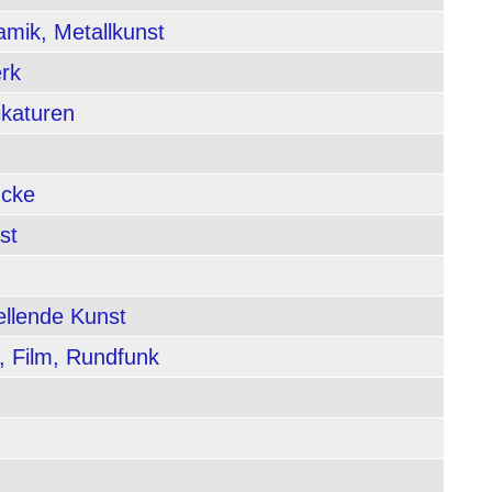
amik, Metallkunst
rk
ikaturen
ucke
st
ellende Kunst
, Film, Rundfunk