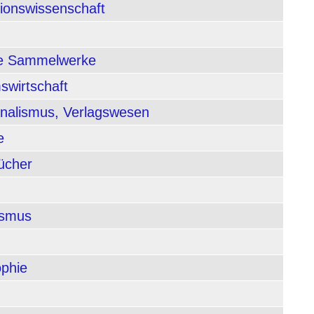
tionswissenschaft
nde Sammelwerke
swirtschaft
rnalismus, Verlagswesen
e
ücher
ismus
ophie