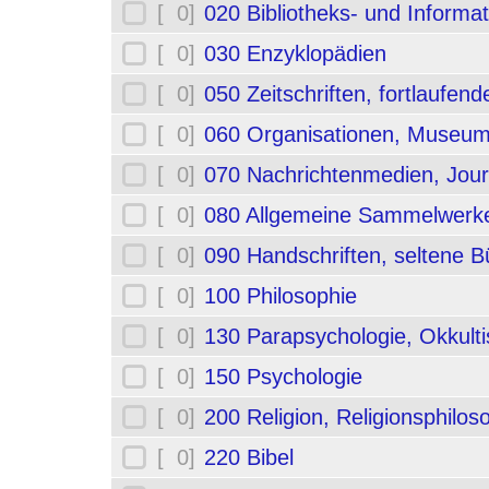
[ 0]
020 Bibliotheks- und Informa
[ 0]
030 Enzyklopädien
[ 0]
050 Zeitschriften, fortlaufe
[ 0]
060 Organisationen, Museum
[ 0]
070 Nachrichtenmedien, Jou
[ 0]
080 Allgemeine Sammelwerk
[ 0]
090 Handschriften, seltene B
[ 0]
100 Philosophie
[ 0]
130 Parapsychologie, Okkult
[ 0]
150 Psychologie
[ 0]
200 Religion, Religionsphilos
[ 0]
220 Bibel