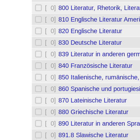
[ 0]
800 Literatur, Rhetorik, Liter
[ 0]
810 Englische Literatur Amer
[ 0]
820 Englische Literatur
[ 0]
830 Deutsche Literatur
[ 0]
839 Literatur in anderen ge
[ 0]
840 Französische Literatur
[ 0]
850 Italienische, rumänische,
[ 0]
860 Spanische und portugiesi
[ 0]
870 Lateinische Literatur
[ 0]
880 Griechische Literatur
[ 0]
890 Literatur in anderen Spr
[ 0]
891.8 Slawische Literatur