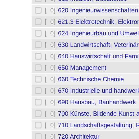
[ 0]
620 Ingenieurwissenschafte
[ 0]
621.3 Elektrotechnik, Elektro
[ 0]
624 Ingenieurbau und Umwel
[ 0]
630 Landwirtschaft, Veterinä
[ 0]
640 Hauswirtschaft und Fami
[ 0]
650 Management
[ 0]
660 Technische Chemie
[ 0]
670 Industrielle und handwerk
[ 0]
690 Hausbau, Bauhandwerk
[ 0]
700 Künste, Bildende Kunst 
[ 0]
710 Landschaftsgestaltung,
[ 0]
720 Architektur