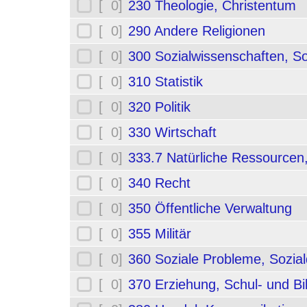
[ 0]
230 Theologie, Christentum
[ 0]
290 Andere Religionen
[ 0]
300 Sozialwissenschaften, So
[ 0]
310 Statistik
[ 0]
320 Politik
[ 0]
330 Wirtschaft
[ 0]
333.7 Natürliche Ressourcen
[ 0]
340 Recht
[ 0]
350 Öffentliche Verwaltung
[ 0]
355 Militär
[ 0]
360 Soziale Probleme, Sozial
[ 0]
370 Erziehung, Schul- und B