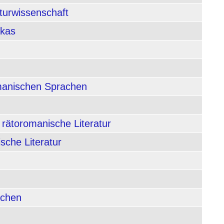
aturwissenschaft
ikas
rmanischen Sprachen
 rätoromanische Literatur
sche Literatur
achen