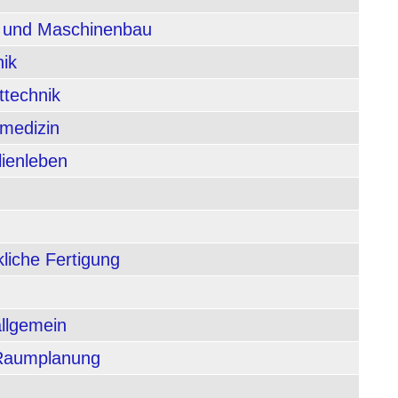
n und Maschinenbau
nik
ttechnik
rmedizin
lienleben
liche Fertigung
allgemein
 Raumplanung