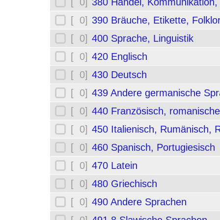
[ 0]
380 Handel, Kommunikation,
[ 0]
390 Bräuche, Etikette, Folklo
[ 0]
400 Sprache, Linguistik
[ 0]
420 Englisch
[ 0]
430 Deutsch
[ 0]
439 Andere germanische Sp
[ 0]
440 Französisch, romanische
[ 0]
450 Italienisch, Rumänisch,
[ 0]
460 Spanisch, Portugiesisch
[ 0]
470 Latein
[ 0]
480 Griechisch
[ 0]
490 Andere Sprachen