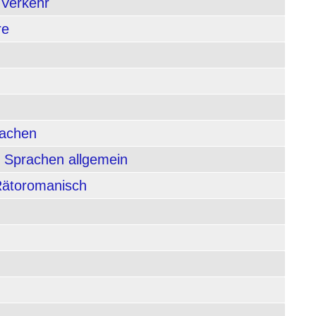
 Verkehr
re
rachen
 Sprachen allgemein
 Rätoromanisch