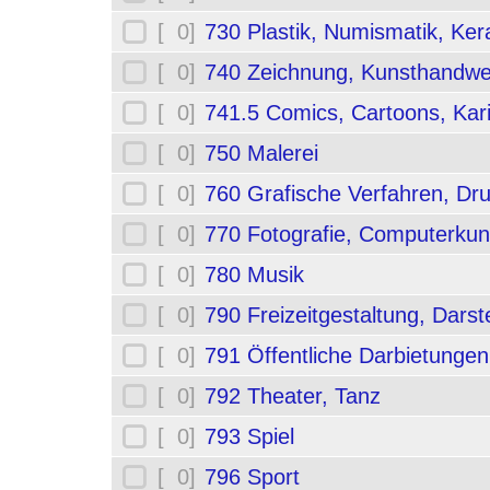
[ 0]
730 Plastik, Numismatik, Ker
[ 0]
740 Zeichnung, Kunsthandwe
[ 0]
741.5 Comics, Cartoons, Kar
[ 0]
750 Malerei
[ 0]
760 Grafische Verfahren, Dr
[ 0]
770 Fotografie, Computerkun
[ 0]
780 Musik
[ 0]
790 Freizeitgestaltung, Darst
[ 0]
791 Öffentliche Darbietungen
[ 0]
792 Theater, Tanz
[ 0]
793 Spiel
[ 0]
796 Sport