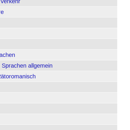
 Verkehr
re
rachen
 Sprachen allgemein
 Rätoromanisch