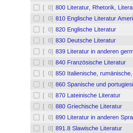
[ 0]
800 Literatur, Rhetorik, Liter
[ 0]
810 Englische Literatur Amer
[ 0]
820 Englische Literatur
[ 0]
830 Deutsche Literatur
[ 0]
839 Literatur in anderen ge
[ 0]
840 Französische Literatur
[ 0]
850 Italienische, rumänische,
[ 0]
860 Spanische und portugiesi
[ 0]
870 Lateinische Literatur
[ 0]
880 Griechische Literatur
[ 0]
890 Literatur in anderen Spr
[ 0]
891.8 Slawische Literatur