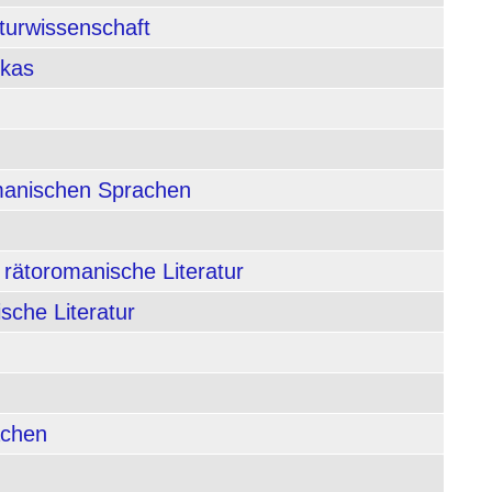
aturwissenschaft
ikas
rmanischen Sprachen
 rätoromanische Literatur
sche Literatur
achen