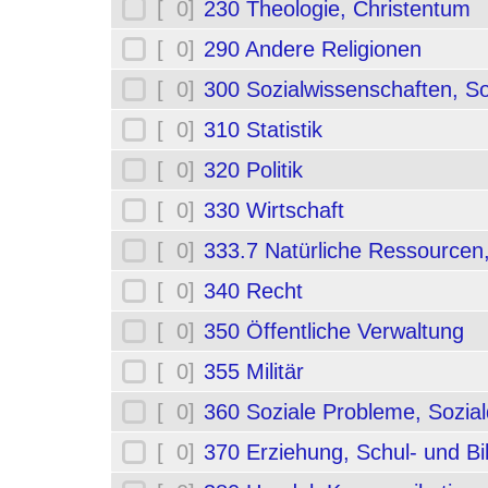
[ 0]
230 Theologie, Christentum
[ 0]
290 Andere Religionen
[ 0]
300 Sozialwissenschaften, So
[ 0]
310 Statistik
[ 0]
320 Politik
[ 0]
330 Wirtschaft
[ 0]
333.7 Natürliche Ressourcen
[ 0]
340 Recht
[ 0]
350 Öffentliche Verwaltung
[ 0]
355 Militär
[ 0]
360 Soziale Probleme, Sozial
[ 0]
370 Erziehung, Schul- und B