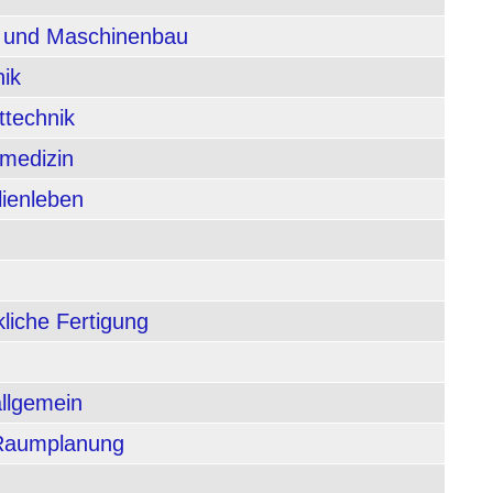
n und Maschinenbau
nik
ttechnik
rmedizin
lienleben
liche Fertigung
allgemein
 Raumplanung