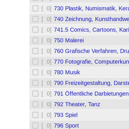
[ 0]
730 Plastik, Numismatik, Ker
[ 0]
740 Zeichnung, Kunsthandwe
[ 0]
741.5 Comics, Cartoons, Kar
[ 0]
750 Malerei
[ 0]
760 Grafische Verfahren, Dr
[ 0]
770 Fotografie, Computerkun
[ 0]
780 Musik
[ 0]
790 Freizeitgestaltung, Darst
[ 0]
791 Öffentliche Darbietungen
[ 0]
792 Theater, Tanz
[ 0]
793 Spiel
[ 0]
796 Sport