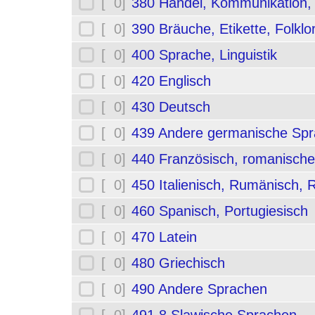
[ 0]
380 Handel, Kommunikation,
[ 0]
390 Bräuche, Etikette, Folklo
[ 0]
400 Sprache, Linguistik
[ 0]
420 Englisch
[ 0]
430 Deutsch
[ 0]
439 Andere germanische Sp
[ 0]
440 Französisch, romanische
[ 0]
450 Italienisch, Rumänisch,
[ 0]
460 Spanisch, Portugiesisch
[ 0]
470 Latein
[ 0]
480 Griechisch
[ 0]
490 Andere Sprachen