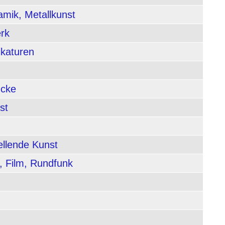
amik, Metallkunst
rk
ikaturen
ucke
st
ellende Kunst
, Film, Rundfunk