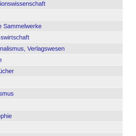
tionswissenschaft
nde Sammelwerke
swirtschaft
rnalismus, Verlagswesen
e
ücher
ismus
ophie