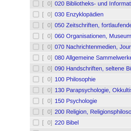
[ 0]
020 Bibliotheks- und Informa
[ 0]
030 Enzyklopädien
[ 0]
050 Zeitschriften, fortlaufe
[ 0]
060 Organisationen, Museum
[ 0]
070 Nachrichtenmedien, Jou
[ 0]
080 Allgemeine Sammelwerk
[ 0]
090 Handschriften, seltene B
[ 0]
100 Philosophie
[ 0]
130 Parapsychologie, Okkult
[ 0]
150 Psychologie
[ 0]
200 Religion, Religionsphilos
[ 0]
220 Bibel