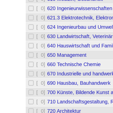
[ 0]
620 Ingenieurwissenschafte
[ 0]
621.3 Elektrotechnik, Elektro
[ 0]
624 Ingenieurbau und Umwel
[ 0]
630 Landwirtschaft, Veterinä
[ 0]
640 Hauswirtschaft und Fami
[ 0]
650 Management
[ 0]
660 Technische Chemie
[ 0]
670 Industrielle und handwerk
[ 0]
690 Hausbau, Bauhandwerk
[ 0]
700 Künste, Bildende Kunst 
[ 0]
710 Landschaftsgestaltung,
[ 0]
720 Architektur