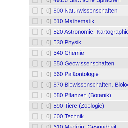
[ 0]
491.8 Slawische Sprachen
[ 0]
500 Naturwissenschaften
[ 0]
510 Mathematik
[ 0]
520 Astronomie, Kartographi
[ 0]
530 Physik
[ 0]
540 Chemie
[ 0]
550 Geowissenschaften
[ 0]
560 Paläontologie
[ 0]
570 Biowissenschaften, Biolo
[ 0]
580 Pflanzen (Botanik)
[ 0]
590 Tiere (Zoologie)
[ 0]
600 Technik
[ 0]
610 Medizin, Gesundheit