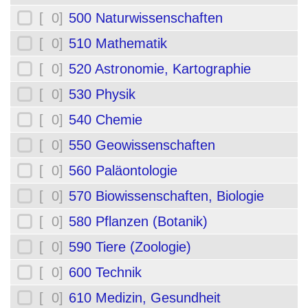
[ 0]
500 Naturwissenschaften
[ 0]
510 Mathematik
[ 0]
520 Astronomie, Kartographie
[ 0]
530 Physik
[ 0]
540 Chemie
[ 0]
550 Geowissenschaften
[ 0]
560 Paläontologie
[ 0]
570 Biowissenschaften, Biologie
[ 0]
580 Pflanzen (Botanik)
[ 0]
590 Tiere (Zoologie)
[ 0]
600 Technik
[ 0]
610 Medizin, Gesundheit