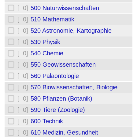
[ 0]
500 Naturwissenschaften
[ 0]
510 Mathematik
[ 0]
520 Astronomie, Kartographie
[ 0]
530 Physik
[ 0]
540 Chemie
[ 0]
550 Geowissenschaften
[ 0]
560 Paläontologie
[ 0]
570 Biowissenschaften, Biologie
[ 0]
580 Pflanzen (Botanik)
[ 0]
590 Tiere (Zoologie)
[ 0]
600 Technik
[ 0]
610 Medizin, Gesundheit