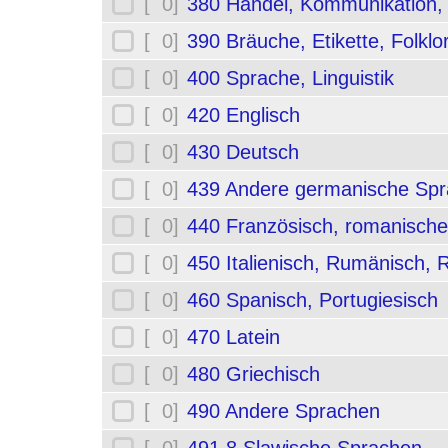
[ 0]
380 Handel, Kommunikation,
[ 0]
390 Bräuche, Etikette, Folklo
[ 0]
400 Sprache, Linguistik
[ 0]
420 Englisch
[ 0]
430 Deutsch
[ 0]
439 Andere germanische Sp
[ 0]
440 Französisch, romanische
[ 0]
450 Italienisch, Rumänisch,
[ 0]
460 Spanisch, Portugiesisch
[ 0]
470 Latein
[ 0]
480 Griechisch
[ 0]
490 Andere Sprachen