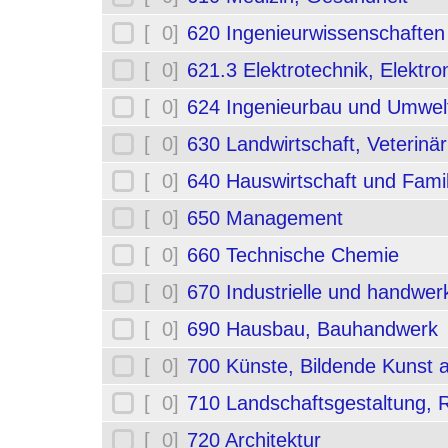
[ 0]
620 Ingenieurwissenschafte
[ 0]
621.3 Elektrotechnik, Elektro
[ 0]
624 Ingenieurbau und Umwel
[ 0]
630 Landwirtschaft, Veterinä
[ 0]
640 Hauswirtschaft und Fami
[ 0]
650 Management
[ 0]
660 Technische Chemie
[ 0]
670 Industrielle und handwerk
[ 0]
690 Hausbau, Bauhandwerk
[ 0]
700 Künste, Bildende Kunst 
[ 0]
710 Landschaftsgestaltung,
[ 0]
720 Architektur