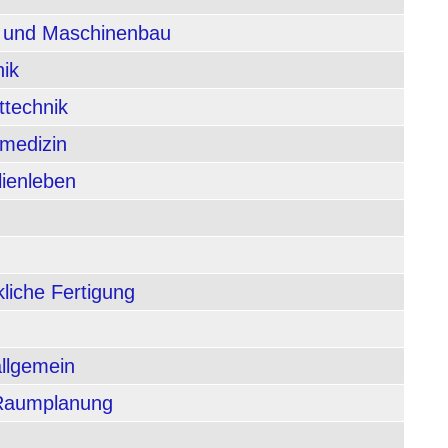
n und Maschinenbau
nik
ttechnik
rmedizin
lienleben
liche Fertigung
allgemein
 Raumplanung