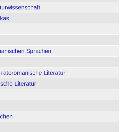
aturwissenschaft
ikas
rmanischen Sprachen
 rätoromanische Literatur
sche Literatur
achen