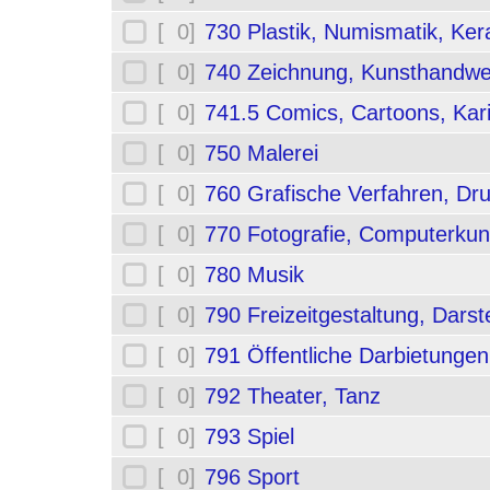
[ 0]
730 Plastik, Numismatik, Ker
[ 0]
740 Zeichnung, Kunsthandwe
[ 0]
741.5 Comics, Cartoons, Kar
[ 0]
750 Malerei
[ 0]
760 Grafische Verfahren, Dr
[ 0]
770 Fotografie, Computerkun
[ 0]
780 Musik
[ 0]
790 Freizeitgestaltung, Darst
[ 0]
791 Öffentliche Darbietungen
[ 0]
792 Theater, Tanz
[ 0]
793 Spiel
[ 0]
796 Sport