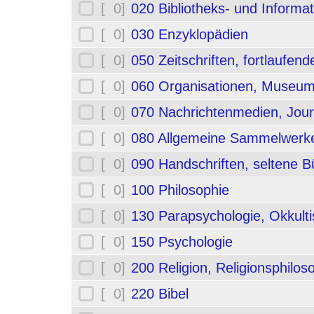
[ 0]
020 Bibliotheks- und Informa
[ 0]
030 Enzyklopädien
[ 0]
050 Zeitschriften, fortlaufe
[ 0]
060 Organisationen, Museum
[ 0]
070 Nachrichtenmedien, Jou
[ 0]
080 Allgemeine Sammelwerk
[ 0]
090 Handschriften, seltene B
[ 0]
100 Philosophie
[ 0]
130 Parapsychologie, Okkult
[ 0]
150 Psychologie
[ 0]
200 Religion, Religionsphilos
[ 0]
220 Bibel