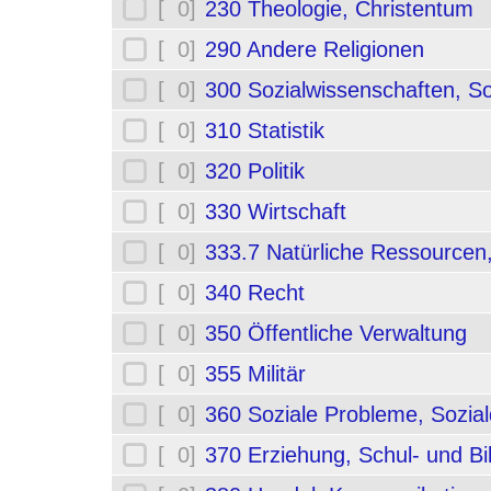
[ 0]
230 Theologie, Christentum
[ 0]
290 Andere Religionen
[ 0]
300 Sozialwissenschaften, So
[ 0]
310 Statistik
[ 0]
320 Politik
[ 0]
330 Wirtschaft
[ 0]
333.7 Natürliche Ressourcen
[ 0]
340 Recht
[ 0]
350 Öffentliche Verwaltung
[ 0]
355 Militär
[ 0]
360 Soziale Probleme, Sozial
[ 0]
370 Erziehung, Schul- und B