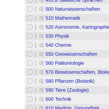
[ 0]
491.8 Slawische Sprachen
[ 0]
500 Naturwissenschaften
[ 0]
510 Mathematik
[ 0]
520 Astronomie, Kartographi
[ 0]
530 Physik
[ 0]
540 Chemie
[ 0]
550 Geowissenschaften
[ 0]
560 Paläontologie
[ 0]
570 Biowissenschaften, Biolo
[ 0]
580 Pflanzen (Botanik)
[ 0]
590 Tiere (Zoologie)
[ 0]
600 Technik
[ 0]
610 Medizin, Gesundheit