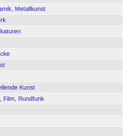
amik, Metallkunst
rk
ikaturen
ucke
st
ellende Kunst
, Film, Rundfunk