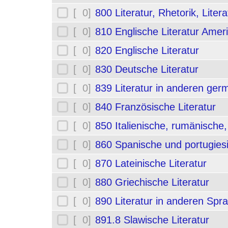
[ 0]
800 Literatur, Rhetorik, Liter
[ 0]
810 Englische Literatur Amer
[ 0]
820 Englische Literatur
[ 0]
830 Deutsche Literatur
[ 0]
839 Literatur in anderen ge
[ 0]
840 Französische Literatur
[ 0]
850 Italienische, rumänische,
[ 0]
860 Spanische und portugiesi
[ 0]
870 Lateinische Literatur
[ 0]
880 Griechische Literatur
[ 0]
890 Literatur in anderen Spr
[ 0]
891.8 Slawische Literatur