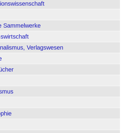
tionswissenschaft
nde Sammelwerke
swirtschaft
rnalismus, Verlagswesen
e
ücher
ismus
ophie