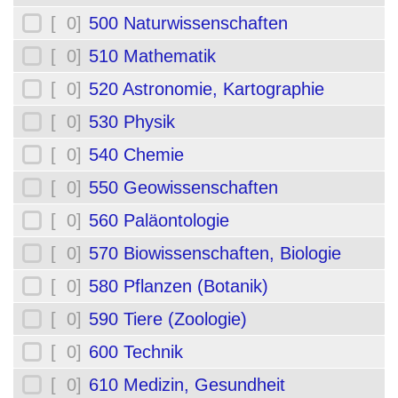
[ 0]
500 Naturwissenschaften
[ 0]
510 Mathematik
[ 0]
520 Astronomie, Kartographie
[ 0]
530 Physik
[ 0]
540 Chemie
[ 0]
550 Geowissenschaften
[ 0]
560 Paläontologie
[ 0]
570 Biowissenschaften, Biologie
[ 0]
580 Pflanzen (Botanik)
[ 0]
590 Tiere (Zoologie)
[ 0]
600 Technik
[ 0]
610 Medizin, Gesundheit