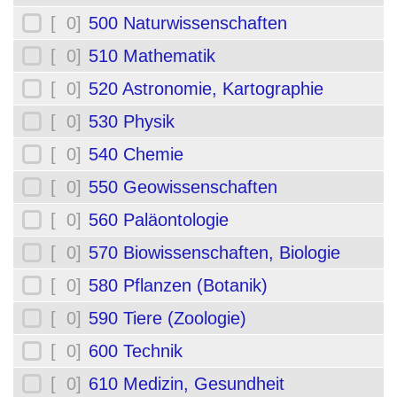
[ 0]
500 Naturwissenschaften
[ 0]
510 Mathematik
[ 0]
520 Astronomie, Kartographie
[ 0]
530 Physik
[ 0]
540 Chemie
[ 0]
550 Geowissenschaften
[ 0]
560 Paläontologie
[ 0]
570 Biowissenschaften, Biologie
[ 0]
580 Pflanzen (Botanik)
[ 0]
590 Tiere (Zoologie)
[ 0]
600 Technik
[ 0]
610 Medizin, Gesundheit