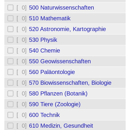
[ 0]
500 Naturwissenschaften
[ 0]
510 Mathematik
[ 0]
520 Astronomie, Kartographie
[ 0]
530 Physik
[ 0]
540 Chemie
[ 0]
550 Geowissenschaften
[ 0]
560 Paläontologie
[ 0]
570 Biowissenschaften, Biologie
[ 0]
580 Pflanzen (Botanik)
[ 0]
590 Tiere (Zoologie)
[ 0]
600 Technik
[ 0]
610 Medizin, Gesundheit