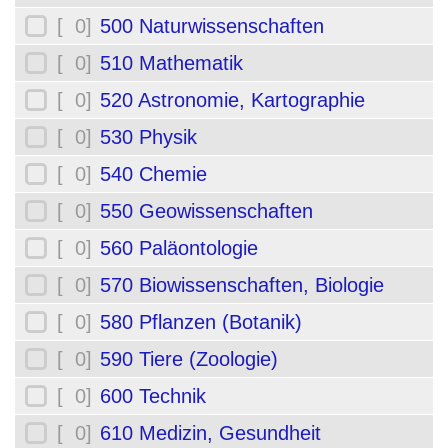
[ 0]
500 Naturwissenschaften
[ 0]
510 Mathematik
[ 0]
520 Astronomie, Kartographie
[ 0]
530 Physik
[ 0]
540 Chemie
[ 0]
550 Geowissenschaften
[ 0]
560 Paläontologie
[ 0]
570 Biowissenschaften, Biologie
[ 0]
580 Pflanzen (Botanik)
[ 0]
590 Tiere (Zoologie)
[ 0]
600 Technik
[ 0]
610 Medizin, Gesundheit