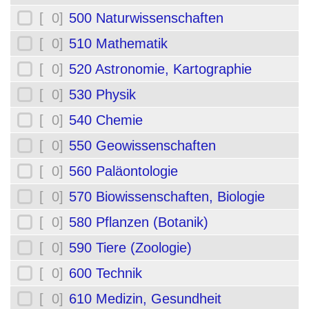
[ 0]
500 Naturwissenschaften
[ 0]
510 Mathematik
[ 0]
520 Astronomie, Kartographie
[ 0]
530 Physik
[ 0]
540 Chemie
[ 0]
550 Geowissenschaften
[ 0]
560 Paläontologie
[ 0]
570 Biowissenschaften, Biologie
[ 0]
580 Pflanzen (Botanik)
[ 0]
590 Tiere (Zoologie)
[ 0]
600 Technik
[ 0]
610 Medizin, Gesundheit