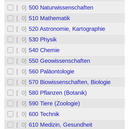
[ 0]
500 Naturwissenschaften
[ 0]
510 Mathematik
[ 0]
520 Astronomie, Kartographie
[ 0]
530 Physik
[ 0]
540 Chemie
[ 0]
550 Geowissenschaften
[ 0]
560 Paläontologie
[ 0]
570 Biowissenschaften, Biologie
[ 0]
580 Pflanzen (Botanik)
[ 0]
590 Tiere (Zoologie)
[ 0]
600 Technik
[ 0]
610 Medizin, Gesundheit