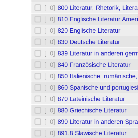
[ 0]
800 Literatur, Rhetorik, Liter
[ 0]
810 Englische Literatur Amer
[ 0]
820 Englische Literatur
[ 0]
830 Deutsche Literatur
[ 0]
839 Literatur in anderen ge
[ 0]
840 Französische Literatur
[ 0]
850 Italienische, rumänische,
[ 0]
860 Spanische und portugiesi
[ 0]
870 Lateinische Literatur
[ 0]
880 Griechische Literatur
[ 0]
890 Literatur in anderen Spr
[ 0]
891.8 Slawische Literatur