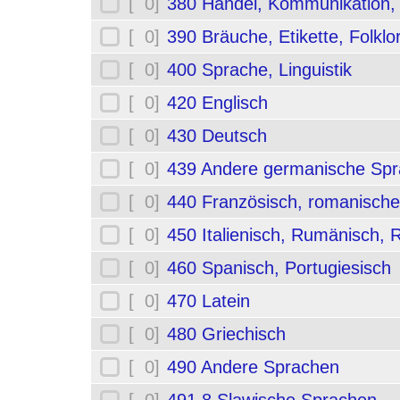
[ 0]
380 Handel, Kommunikation,
[ 0]
390 Bräuche, Etikette, Folklo
[ 0]
400 Sprache, Linguistik
[ 0]
420 Englisch
[ 0]
430 Deutsch
[ 0]
439 Andere germanische Sp
[ 0]
440 Französisch, romanische
[ 0]
450 Italienisch, Rumänisch,
[ 0]
460 Spanisch, Portugiesisch
[ 0]
470 Latein
[ 0]
480 Griechisch
[ 0]
490 Andere Sprachen