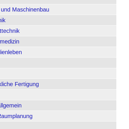
n und Maschinenbau
nik
ttechnik
rmedizin
lienleben
liche Fertigung
allgemein
 Raumplanung