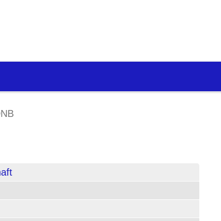
DNB
aft