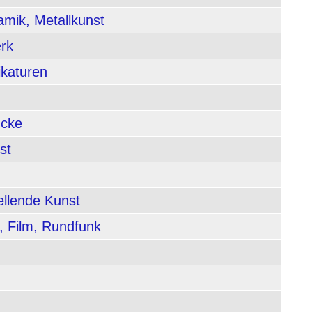
amik, Metallkunst
rk
ikaturen
ucke
st
ellende Kunst
, Film, Rundfunk