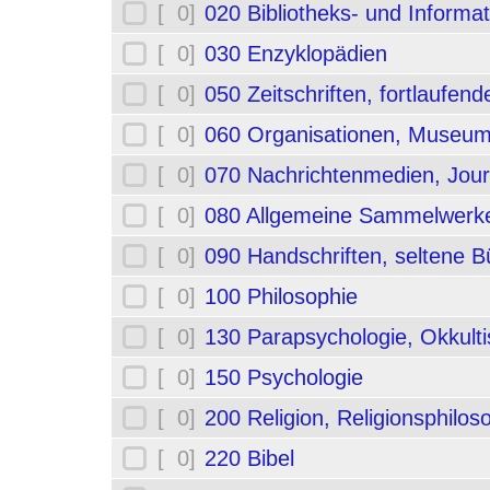
[ 0]
020 Bibliotheks- und Informa
[ 0]
030 Enzyklopädien
[ 0]
050 Zeitschriften, fortlaufe
[ 0]
060 Organisationen, Museum
[ 0]
070 Nachrichtenmedien, Jou
[ 0]
080 Allgemeine Sammelwerk
[ 0]
090 Handschriften, seltene B
[ 0]
100 Philosophie
[ 0]
130 Parapsychologie, Okkult
[ 0]
150 Psychologie
[ 0]
200 Religion, Religionsphilos
[ 0]
220 Bibel