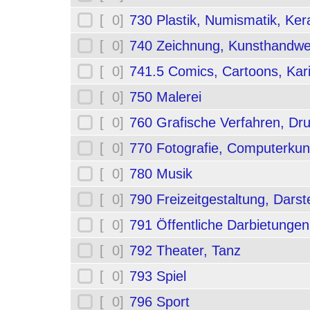
[ 0]
730 Plastik, Numismatik, Ker
[ 0]
740 Zeichnung, Kunsthandwe
[ 0]
741.5 Comics, Cartoons, Kar
[ 0]
750 Malerei
[ 0]
760 Grafische Verfahren, Dr
[ 0]
770 Fotografie, Computerkun
[ 0]
780 Musik
[ 0]
790 Freizeitgestaltung, Darst
[ 0]
791 Öffentliche Darbietungen
[ 0]
792 Theater, Tanz
[ 0]
793 Spiel
[ 0]
796 Sport