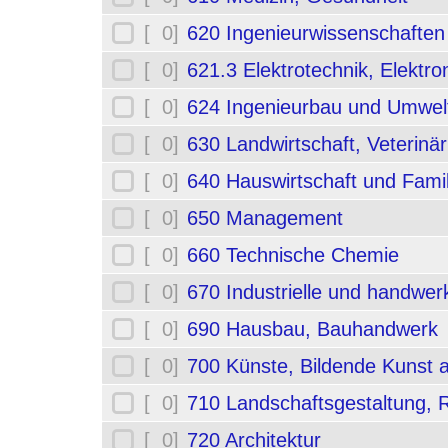
[ 0]
620 Ingenieurwissenschafte
[ 0]
621.3 Elektrotechnik, Elektro
[ 0]
624 Ingenieurbau und Umwel
[ 0]
630 Landwirtschaft, Veterinä
[ 0]
640 Hauswirtschaft und Fami
[ 0]
650 Management
[ 0]
660 Technische Chemie
[ 0]
670 Industrielle und handwerk
[ 0]
690 Hausbau, Bauhandwerk
[ 0]
700 Künste, Bildende Kunst 
[ 0]
710 Landschaftsgestaltung,
[ 0]
720 Architektur