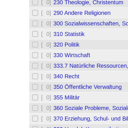
[ 0]
230 Theologie, Christentum
[ 0]
290 Andere Religionen
[ 0]
300 Sozialwissenschaften, So
[ 0]
310 Statistik
[ 0]
320 Politik
[ 0]
330 Wirtschaft
[ 0]
333.7 Natürliche Ressourcen
[ 0]
340 Recht
[ 0]
350 Öffentliche Verwaltung
[ 0]
355 Militär
[ 0]
360 Soziale Probleme, Sozial
[ 0]
370 Erziehung, Schul- und B