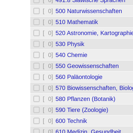
[ 0]
491.8 Slawische Sprachen
[ 0]
500 Naturwissenschaften
[ 0]
510 Mathematik
[ 0]
520 Astronomie, Kartographi
[ 0]
530 Physik
[ 0]
540 Chemie
[ 0]
550 Geowissenschaften
[ 0]
560 Paläontologie
[ 0]
570 Biowissenschaften, Biolo
[ 0]
580 Pflanzen (Botanik)
[ 0]
590 Tiere (Zoologie)
[ 0]
600 Technik
[ 0]
610 Medizin, Gesundheit