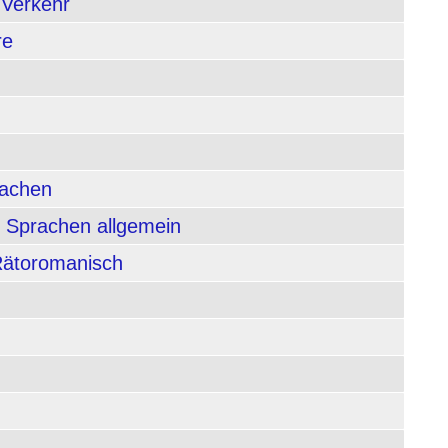
 Verkehr
re
rachen
 Sprachen allgemein
 Rätoromanisch