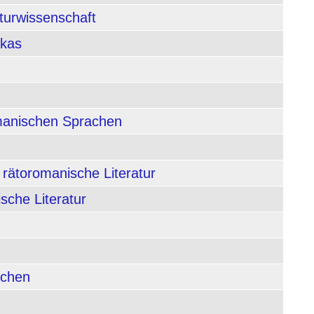
aturwissenschaft
ikas
rmanischen Sprachen
 rätoromanische Literatur
sche Literatur
achen