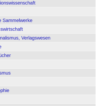
tionswissenschaft
nde Sammelwerke
swirtschaft
rnalismus, Verlagswesen
e
ücher
ismus
ophie