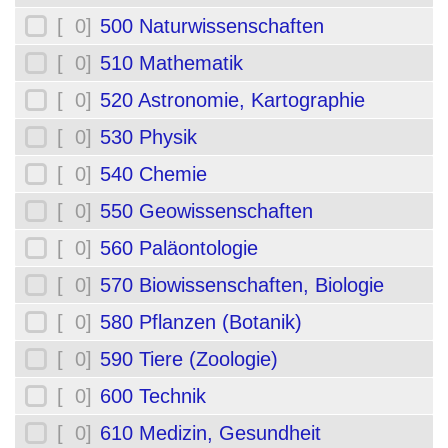
[ 0]
500 Naturwissenschaften
[ 0]
510 Mathematik
[ 0]
520 Astronomie, Kartographie
[ 0]
530 Physik
[ 0]
540 Chemie
[ 0]
550 Geowissenschaften
[ 0]
560 Paläontologie
[ 0]
570 Biowissenschaften, Biologie
[ 0]
580 Pflanzen (Botanik)
[ 0]
590 Tiere (Zoologie)
[ 0]
600 Technik
[ 0]
610 Medizin, Gesundheit