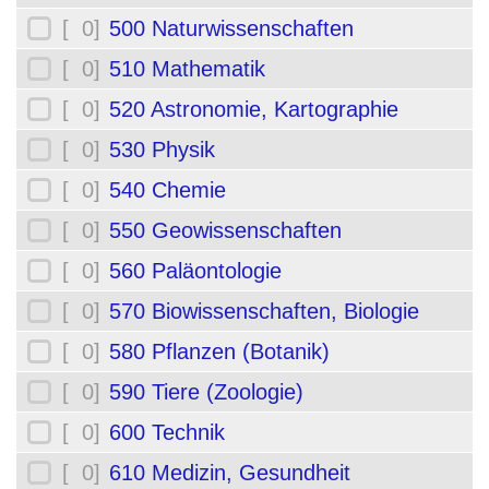
[ 0]
500 Naturwissenschaften
[ 0]
510 Mathematik
[ 0]
520 Astronomie, Kartographie
[ 0]
530 Physik
[ 0]
540 Chemie
[ 0]
550 Geowissenschaften
[ 0]
560 Paläontologie
[ 0]
570 Biowissenschaften, Biologie
[ 0]
580 Pflanzen (Botanik)
[ 0]
590 Tiere (Zoologie)
[ 0]
600 Technik
[ 0]
610 Medizin, Gesundheit