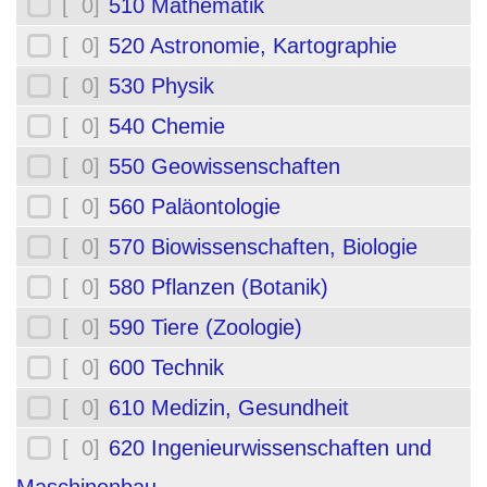
[ 0]
510 Mathematik
[ 0]
520 Astronomie, Kartographie
[ 0]
530 Physik
[ 0]
540 Chemie
[ 0]
550 Geowissenschaften
[ 0]
560 Paläontologie
[ 0]
570 Biowissenschaften, Biologie
[ 0]
580 Pflanzen (Botanik)
[ 0]
590 Tiere (Zoologie)
[ 0]
600 Technik
[ 0]
610 Medizin, Gesundheit
[ 0]
620 Ingenieurwissenschaften und