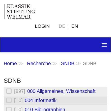
LOGIN
DE
EN
Tog
nav
Home
Recherche
SNDB
SDNB
SDNB
[897]
000 Allgemeines, Wissenschaft
[ 0]
004 Informatik
[ 0]
010 Bibliographien