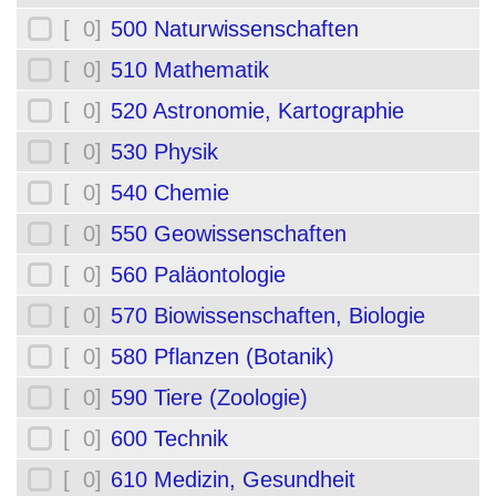
[ 0]
500 Naturwissenschaften
[ 0]
510 Mathematik
[ 0]
520 Astronomie, Kartographie
[ 0]
530 Physik
[ 0]
540 Chemie
[ 0]
550 Geowissenschaften
[ 0]
560 Paläontologie
[ 0]
570 Biowissenschaften, Biologie
[ 0]
580 Pflanzen (Botanik)
[ 0]
590 Tiere (Zoologie)
[ 0]
600 Technik
[ 0]
610 Medizin, Gesundheit