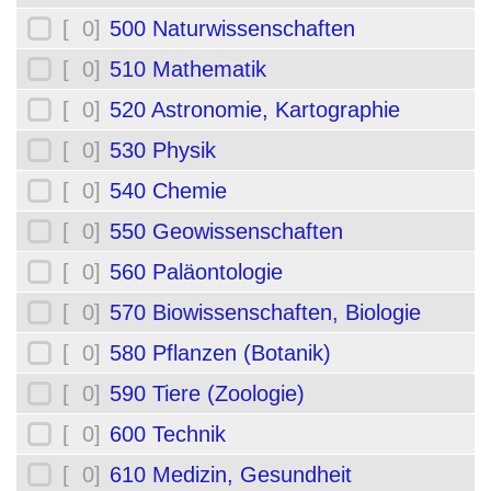
[ 0]
500 Naturwissenschaften
[ 0]
510 Mathematik
[ 0]
520 Astronomie, Kartographie
[ 0]
530 Physik
[ 0]
540 Chemie
[ 0]
550 Geowissenschaften
[ 0]
560 Paläontologie
[ 0]
570 Biowissenschaften, Biologie
[ 0]
580 Pflanzen (Botanik)
[ 0]
590 Tiere (Zoologie)
[ 0]
600 Technik
[ 0]
610 Medizin, Gesundheit