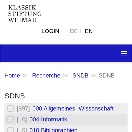
LOGIN
DE
EN
Tog
nav
Home
Recherche
SNDB
SDNB
SDNB
[897]
000 Allgemeines, Wissenschaft
[ 0]
004 Informatik
[ 0]
010 Bibliographien