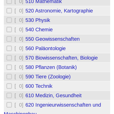
[ 0]
510 Mathematik
[ 0]
520 Astronomie, Kartographie
[ 0]
530 Physik
[ 0]
540 Chemie
[ 0]
550 Geowissenschaften
[ 0]
560 Paläontologie
[ 0]
570 Biowissenschaften, Biologie
[ 0]
580 Pflanzen (Botanik)
[ 0]
590 Tiere (Zoologie)
[ 0]
600 Technik
[ 0]
610 Medizin, Gesundheit
[ 0]
620 Ingenieurwissenschaften und