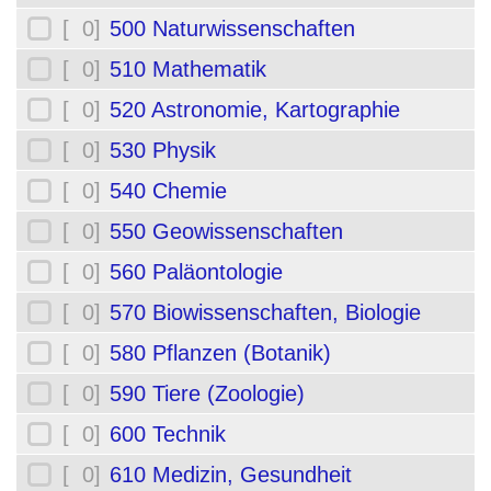
[ 0]
500 Naturwissenschaften
[ 0]
510 Mathematik
[ 0]
520 Astronomie, Kartographie
[ 0]
530 Physik
[ 0]
540 Chemie
[ 0]
550 Geowissenschaften
[ 0]
560 Paläontologie
[ 0]
570 Biowissenschaften, Biologie
[ 0]
580 Pflanzen (Botanik)
[ 0]
590 Tiere (Zoologie)
[ 0]
600 Technik
[ 0]
610 Medizin, Gesundheit