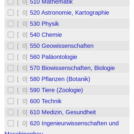
[ 0]
510 Mathematik
[ 0]
520 Astronomie, Kartographie
[ 0]
530 Physik
[ 0]
540 Chemie
[ 0]
550 Geowissenschaften
[ 0]
560 Paläontologie
[ 0]
570 Biowissenschaften, Biologie
[ 0]
580 Pflanzen (Botanik)
[ 0]
590 Tiere (Zoologie)
[ 0]
600 Technik
[ 0]
610 Medizin, Gesundheit
[ 0]
620 Ingenieurwissenschaften und