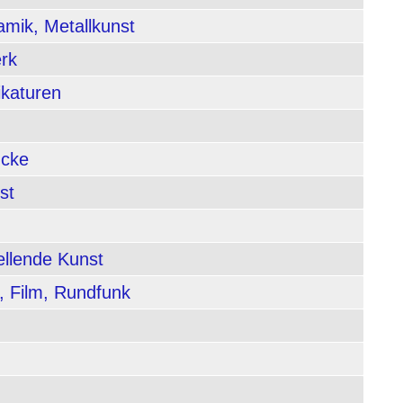
amik, Metallkunst
rk
ikaturen
ucke
st
ellende Kunst
, Film, Rundfunk