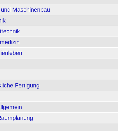
n und Maschinenbau
nik
ttechnik
rmedizin
lienleben
liche Fertigung
allgemein
 Raumplanung