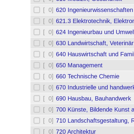
[ 0]
620 Ingenieurwissenschafte
[ 0]
621.3 Elektrotechnik, Elektro
[ 0]
624 Ingenieurbau und Umwel
[ 0]
630 Landwirtschaft, Veterinä
[ 0]
640 Hauswirtschaft und Fami
[ 0]
650 Management
[ 0]
660 Technische Chemie
[ 0]
670 Industrielle und handwerk
[ 0]
690 Hausbau, Bauhandwerk
[ 0]
700 Künste, Bildende Kunst 
[ 0]
710 Landschaftsgestaltung,
[ 0]
720 Architektur