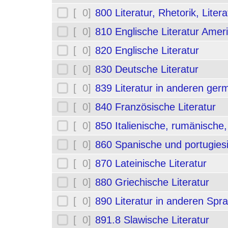
[ 0]
800 Literatur, Rhetorik, Liter
[ 0]
810 Englische Literatur Amer
[ 0]
820 Englische Literatur
[ 0]
830 Deutsche Literatur
[ 0]
839 Literatur in anderen ge
[ 0]
840 Französische Literatur
[ 0]
850 Italienische, rumänische,
[ 0]
860 Spanische und portugiesi
[ 0]
870 Lateinische Literatur
[ 0]
880 Griechische Literatur
[ 0]
890 Literatur in anderen Spr
[ 0]
891.8 Slawische Literatur