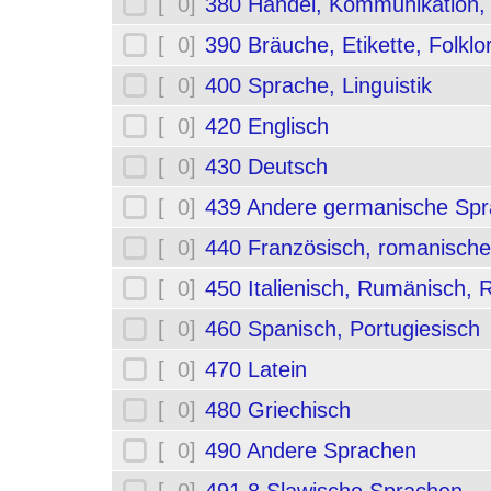
[ 0]
380 Handel, Kommunikation,
[ 0]
390 Bräuche, Etikette, Folklo
[ 0]
400 Sprache, Linguistik
[ 0]
420 Englisch
[ 0]
430 Deutsch
[ 0]
439 Andere germanische Sp
[ 0]
440 Französisch, romanische
[ 0]
450 Italienisch, Rumänisch,
[ 0]
460 Spanisch, Portugiesisch
[ 0]
470 Latein
[ 0]
480 Griechisch
[ 0]
490 Andere Sprachen