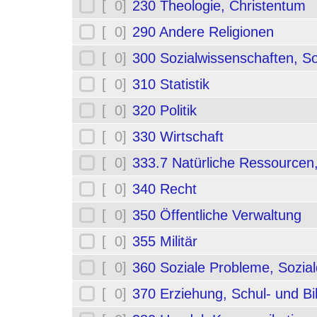
[ 0]
230 Theologie, Christentum
[ 0]
290 Andere Religionen
[ 0]
300 Sozialwissenschaften, So
[ 0]
310 Statistik
[ 0]
320 Politik
[ 0]
330 Wirtschaft
[ 0]
333.7 Natürliche Ressourcen
[ 0]
340 Recht
[ 0]
350 Öffentliche Verwaltung
[ 0]
355 Militär
[ 0]
360 Soziale Probleme, Sozial
[ 0]
370 Erziehung, Schul- und B