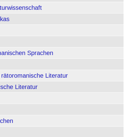
aturwissenschaft
ikas
rmanischen Sprachen
 rätoromanische Literatur
sche Literatur
achen