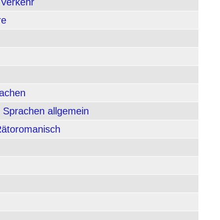
 Verkehr
re
rachen
 Sprachen allgemein
 Rätoromanisch