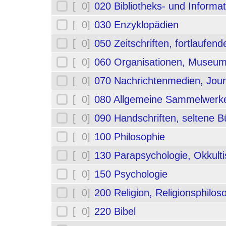
[ 0]
020 Bibliotheks- und Informa
[ 0]
030 Enzyklopädien
[ 0]
050 Zeitschriften, fortlaufe
[ 0]
060 Organisationen, Museum
[ 0]
070 Nachrichtenmedien, Jou
[ 0]
080 Allgemeine Sammelwerk
[ 0]
090 Handschriften, seltene B
[ 0]
100 Philosophie
[ 0]
130 Parapsychologie, Okkult
[ 0]
150 Psychologie
[ 0]
200 Religion, Religionsphilos
[ 0]
220 Bibel