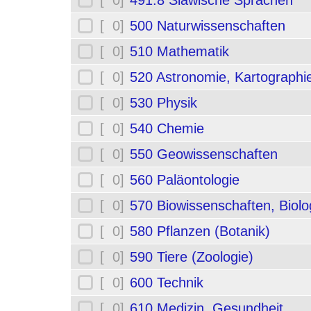
[ 0]
491.8 Slawische Sprachen
[ 0]
500 Naturwissenschaften
[ 0]
510 Mathematik
[ 0]
520 Astronomie, Kartographi
[ 0]
530 Physik
[ 0]
540 Chemie
[ 0]
550 Geowissenschaften
[ 0]
560 Paläontologie
[ 0]
570 Biowissenschaften, Biolo
[ 0]
580 Pflanzen (Botanik)
[ 0]
590 Tiere (Zoologie)
[ 0]
600 Technik
[ 0]
610 Medizin, Gesundheit