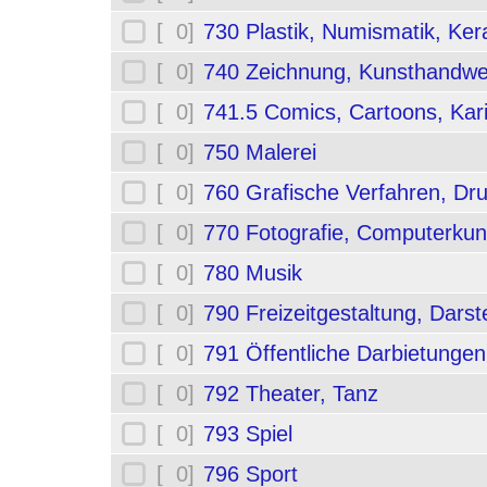
[ 0]
730 Plastik, Numismatik, Ker
[ 0]
740 Zeichnung, Kunsthandwe
[ 0]
741.5 Comics, Cartoons, Kar
[ 0]
750 Malerei
[ 0]
760 Grafische Verfahren, Dr
[ 0]
770 Fotografie, Computerkun
[ 0]
780 Musik
[ 0]
790 Freizeitgestaltung, Darst
[ 0]
791 Öffentliche Darbietungen
[ 0]
792 Theater, Tanz
[ 0]
793 Spiel
[ 0]
796 Sport