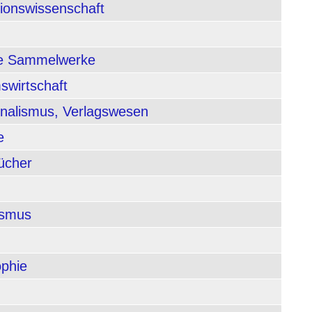
tionswissenschaft
nde Sammelwerke
swirtschaft
rnalismus, Verlagswesen
e
ücher
ismus
ophie