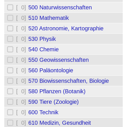
[ 0]
500 Naturwissenschaften
[ 0]
510 Mathematik
[ 0]
520 Astronomie, Kartographie
[ 0]
530 Physik
[ 0]
540 Chemie
[ 0]
550 Geowissenschaften
[ 0]
560 Paläontologie
[ 0]
570 Biowissenschaften, Biologie
[ 0]
580 Pflanzen (Botanik)
[ 0]
590 Tiere (Zoologie)
[ 0]
600 Technik
[ 0]
610 Medizin, Gesundheit