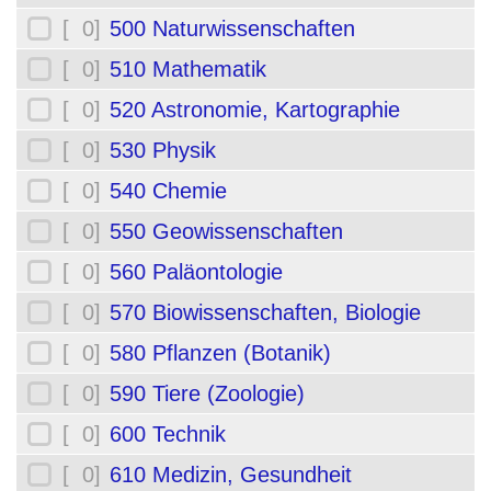
[ 0]
500 Naturwissenschaften
[ 0]
510 Mathematik
[ 0]
520 Astronomie, Kartographie
[ 0]
530 Physik
[ 0]
540 Chemie
[ 0]
550 Geowissenschaften
[ 0]
560 Paläontologie
[ 0]
570 Biowissenschaften, Biologie
[ 0]
580 Pflanzen (Botanik)
[ 0]
590 Tiere (Zoologie)
[ 0]
600 Technik
[ 0]
610 Medizin, Gesundheit