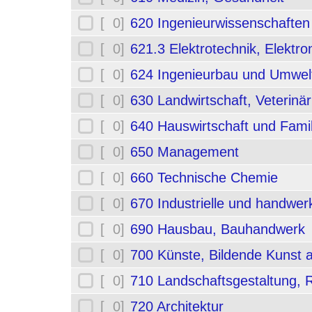
[ 0]
620 Ingenieurwissenschafte
[ 0]
621.3 Elektrotechnik, Elektro
[ 0]
624 Ingenieurbau und Umwel
[ 0]
630 Landwirtschaft, Veterinä
[ 0]
640 Hauswirtschaft und Fami
[ 0]
650 Management
[ 0]
660 Technische Chemie
[ 0]
670 Industrielle und handwerk
[ 0]
690 Hausbau, Bauhandwerk
[ 0]
700 Künste, Bildende Kunst 
[ 0]
710 Landschaftsgestaltung,
[ 0]
720 Architektur