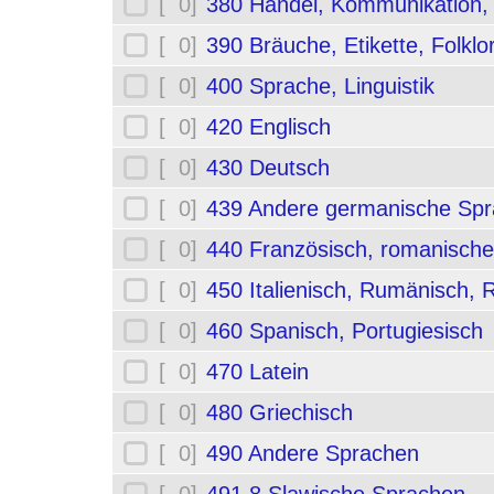
[ 0]
380 Handel, Kommunikation,
[ 0]
390 Bräuche, Etikette, Folklo
[ 0]
400 Sprache, Linguistik
[ 0]
420 Englisch
[ 0]
430 Deutsch
[ 0]
439 Andere germanische Sp
[ 0]
440 Französisch, romanische
[ 0]
450 Italienisch, Rumänisch,
[ 0]
460 Spanisch, Portugiesisch
[ 0]
470 Latein
[ 0]
480 Griechisch
[ 0]
490 Andere Sprachen