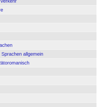
 Verkehr
re
rachen
 Sprachen allgemein
 Rätoromanisch