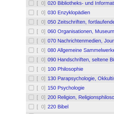
[ 0]
020 Bibliotheks- und Informa
[ 0]
030 Enzyklopädien
[ 0]
050 Zeitschriften, fortlaufe
[ 0]
060 Organisationen, Museum
[ 0]
070 Nachrichtenmedien, Jou
[ 0]
080 Allgemeine Sammelwerk
[ 0]
090 Handschriften, seltene B
[ 0]
100 Philosophie
[ 0]
130 Parapsychologie, Okkult
[ 0]
150 Psychologie
[ 0]
200 Religion, Religionsphilos
[ 0]
220 Bibel