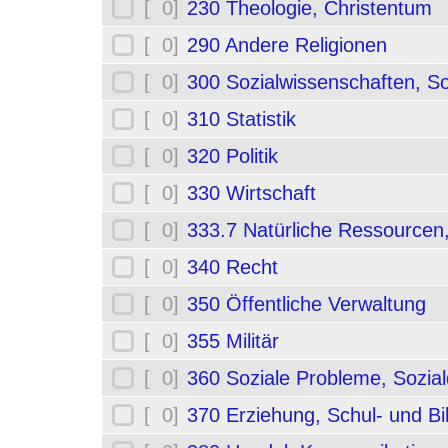
[ 0]
230 Theologie, Christentum
[ 0]
290 Andere Religionen
[ 0]
300 Sozialwissenschaften, So
[ 0]
310 Statistik
[ 0]
320 Politik
[ 0]
330 Wirtschaft
[ 0]
333.7 Natürliche Ressourcen
[ 0]
340 Recht
[ 0]
350 Öffentliche Verwaltung
[ 0]
355 Militär
[ 0]
360 Soziale Probleme, Sozial
[ 0]
370 Erziehung, Schul- und B