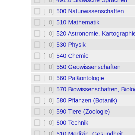
[ 0]
491.8 Slawische Sprachen
[ 0]
500 Naturwissenschaften
[ 0]
510 Mathematik
[ 0]
520 Astronomie, Kartographi
[ 0]
530 Physik
[ 0]
540 Chemie
[ 0]
550 Geowissenschaften
[ 0]
560 Paläontologie
[ 0]
570 Biowissenschaften, Biolo
[ 0]
580 Pflanzen (Botanik)
[ 0]
590 Tiere (Zoologie)
[ 0]
600 Technik
[ 0]
610 Medizin, Gesundheit