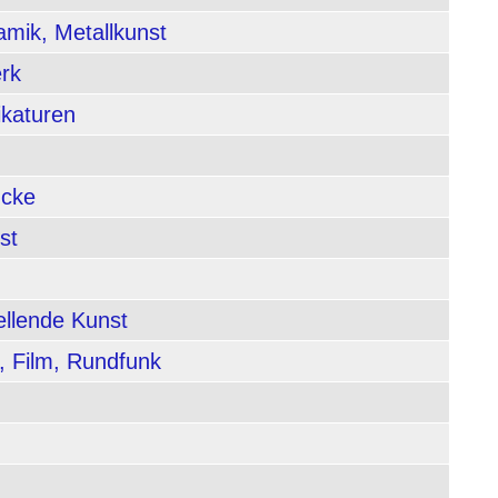
amik, Metallkunst
rk
ikaturen
ucke
st
ellende Kunst
, Film, Rundfunk