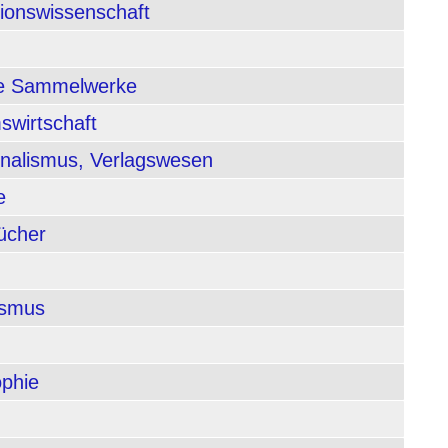
tionswissenschaft
nde Sammelwerke
swirtschaft
rnalismus, Verlagswesen
e
ücher
ismus
ophie