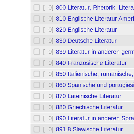
[ 0]
800 Literatur, Rhetorik, Liter
[ 0]
810 Englische Literatur Amer
[ 0]
820 Englische Literatur
[ 0]
830 Deutsche Literatur
[ 0]
839 Literatur in anderen ge
[ 0]
840 Französische Literatur
[ 0]
850 Italienische, rumänische,
[ 0]
860 Spanische und portugiesi
[ 0]
870 Lateinische Literatur
[ 0]
880 Griechische Literatur
[ 0]
890 Literatur in anderen Spr
[ 0]
891.8 Slawische Literatur