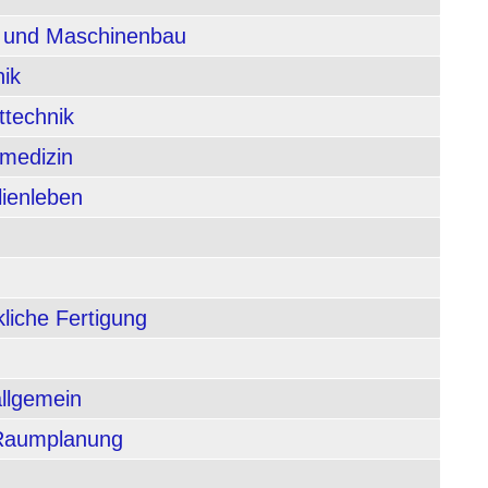
n und Maschinenbau
nik
ttechnik
rmedizin
lienleben
liche Fertigung
allgemein
 Raumplanung