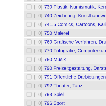
[ 0]
730 Plastik, Numismatik, Ker
[ 0]
740 Zeichnung, Kunsthandwe
[ 0]
741.5 Comics, Cartoons, Kar
[ 0]
750 Malerei
[ 0]
760 Grafische Verfahren, Dr
[ 0]
770 Fotografie, Computerkun
[ 0]
780 Musik
[ 0]
790 Freizeitgestaltung, Darst
[ 0]
791 Öffentliche Darbietungen
[ 0]
792 Theater, Tanz
[ 0]
793 Spiel
[ 0]
796 Sport