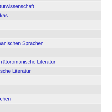
aturwissenschaft
ikas
rmanischen Sprachen
 rätoromanische Literatur
sche Literatur
achen