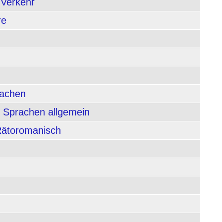
 Verkehr
re
rachen
 Sprachen allgemein
 Rätoromanisch