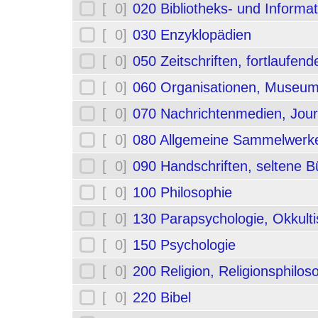
[ 0]
020 Bibliotheks- und Informa
[ 0]
030 Enzyklopädien
[ 0]
050 Zeitschriften, fortlaufe
[ 0]
060 Organisationen, Museum
[ 0]
070 Nachrichtenmedien, Jou
[ 0]
080 Allgemeine Sammelwerk
[ 0]
090 Handschriften, seltene B
[ 0]
100 Philosophie
[ 0]
130 Parapsychologie, Okkult
[ 0]
150 Psychologie
[ 0]
200 Religion, Religionsphilos
[ 0]
220 Bibel