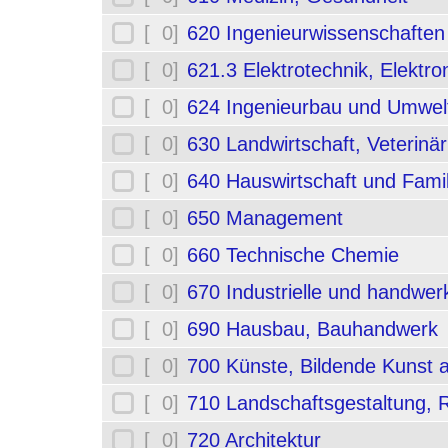
[ 0]
620 Ingenieurwissenschafte
[ 0]
621.3 Elektrotechnik, Elektro
[ 0]
624 Ingenieurbau und Umwel
[ 0]
630 Landwirtschaft, Veterinä
[ 0]
640 Hauswirtschaft und Fami
[ 0]
650 Management
[ 0]
660 Technische Chemie
[ 0]
670 Industrielle und handwerk
[ 0]
690 Hausbau, Bauhandwerk
[ 0]
700 Künste, Bildende Kunst 
[ 0]
710 Landschaftsgestaltung,
[ 0]
720 Architektur