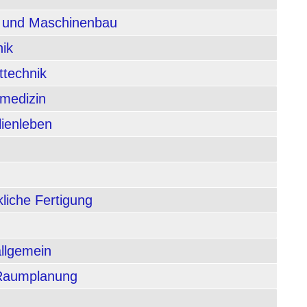
n und Maschinenbau
nik
ttechnik
rmedizin
lienleben
liche Fertigung
allgemein
 Raumplanung