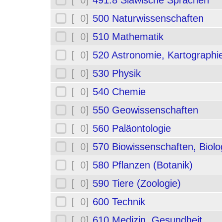
[ 0]
491.8 Slawische Sprachen
[ 0]
500 Naturwissenschaften
[ 0]
510 Mathematik
[ 0]
520 Astronomie, Kartographi
[ 0]
530 Physik
[ 0]
540 Chemie
[ 0]
550 Geowissenschaften
[ 0]
560 Paläontologie
[ 0]
570 Biowissenschaften, Biolo
[ 0]
580 Pflanzen (Botanik)
[ 0]
590 Tiere (Zoologie)
[ 0]
600 Technik
[ 0]
610 Medizin, Gesundheit