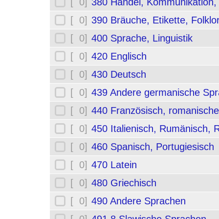
[ 0]
380 Handel, Kommunikation,
[ 0]
390 Bräuche, Etikette, Folklo
[ 0]
400 Sprache, Linguistik
[ 0]
420 Englisch
[ 0]
430 Deutsch
[ 0]
439 Andere germanische Sp
[ 0]
440 Französisch, romanische
[ 0]
450 Italienisch, Rumänisch,
[ 0]
460 Spanisch, Portugiesisch
[ 0]
470 Latein
[ 0]
480 Griechisch
[ 0]
490 Andere Sprachen