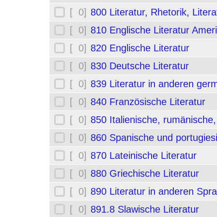
[ 0]
800 Literatur, Rhetorik, Liter
[ 0]
810 Englische Literatur Amer
[ 0]
820 Englische Literatur
[ 0]
830 Deutsche Literatur
[ 0]
839 Literatur in anderen ge
[ 0]
840 Französische Literatur
[ 0]
850 Italienische, rumänische,
[ 0]
860 Spanische und portugiesi
[ 0]
870 Lateinische Literatur
[ 0]
880 Griechische Literatur
[ 0]
890 Literatur in anderen Spr
[ 0]
891.8 Slawische Literatur