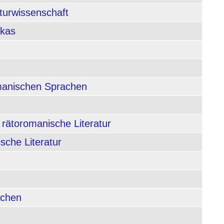
aturwissenschaft
ikas
rmanischen Sprachen
 rätoromanische Literatur
sche Literatur
achen