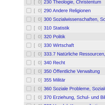
[ 0]
230 Theologie, Christentum
[ 0]
290 Andere Religionen
[ 0]
300 Sozialwissenschaften, So
[ 0]
310 Statistik
[ 0]
320 Politik
[ 0]
330 Wirtschaft
[ 0]
333.7 Natürliche Ressourcen
[ 0]
340 Recht
[ 0]
350 Öffentliche Verwaltung
[ 0]
355 Militär
[ 0]
360 Soziale Probleme, Sozial
[ 0]
370 Erziehung, Schul- und B