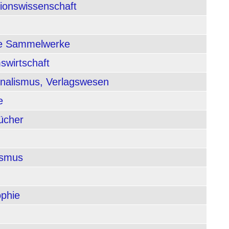
tionswissenschaft
nde Sammelwerke
swirtschaft
rnalismus, Verlagswesen
e
ücher
ismus
ophie