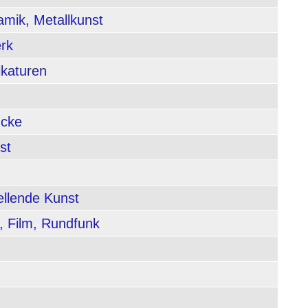
amik, Metallkunst
rk
ikaturen
ucke
st
ellende Kunst
, Film, Rundfunk