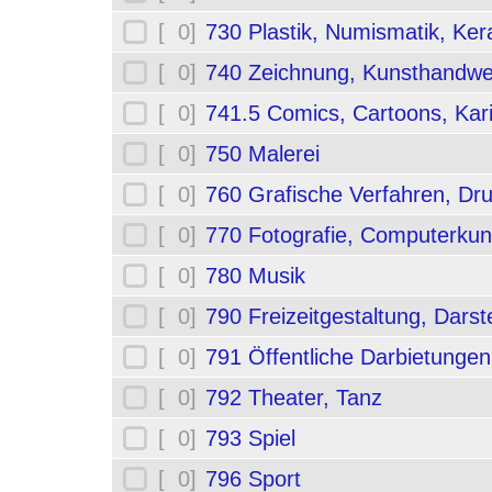
[ 0]
730 Plastik, Numismatik, Ker
[ 0]
740 Zeichnung, Kunsthandwe
[ 0]
741.5 Comics, Cartoons, Kar
[ 0]
750 Malerei
[ 0]
760 Grafische Verfahren, Dr
[ 0]
770 Fotografie, Computerkun
[ 0]
780 Musik
[ 0]
790 Freizeitgestaltung, Darst
[ 0]
791 Öffentliche Darbietungen
[ 0]
792 Theater, Tanz
[ 0]
793 Spiel
[ 0]
796 Sport