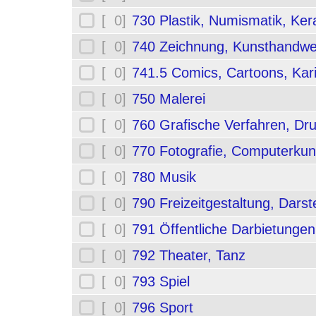
[ 0]
730 Plastik, Numismatik, Ker
[ 0]
740 Zeichnung, Kunsthandwe
[ 0]
741.5 Comics, Cartoons, Kar
[ 0]
750 Malerei
[ 0]
760 Grafische Verfahren, Dr
[ 0]
770 Fotografie, Computerkun
[ 0]
780 Musik
[ 0]
790 Freizeitgestaltung, Darst
[ 0]
791 Öffentliche Darbietungen
[ 0]
792 Theater, Tanz
[ 0]
793 Spiel
[ 0]
796 Sport