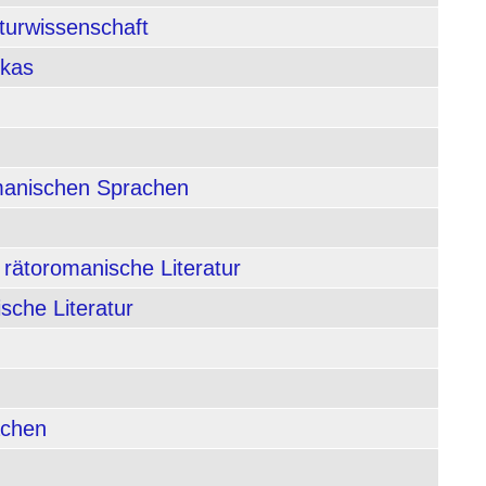
aturwissenschaft
ikas
rmanischen Sprachen
 rätoromanische Literatur
sche Literatur
achen