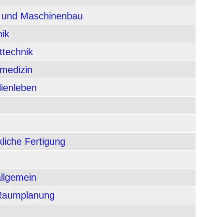
n und Maschinenbau
nik
ttechnik
rmedizin
lienleben
liche Fertigung
allgemein
 Raumplanung