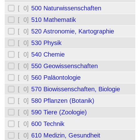
[ 0]
500 Naturwissenschaften
[ 0]
510 Mathematik
[ 0]
520 Astronomie, Kartographie
[ 0]
530 Physik
[ 0]
540 Chemie
[ 0]
550 Geowissenschaften
[ 0]
560 Paläontologie
[ 0]
570 Biowissenschaften, Biologie
[ 0]
580 Pflanzen (Botanik)
[ 0]
590 Tiere (Zoologie)
[ 0]
600 Technik
[ 0]
610 Medizin, Gesundheit