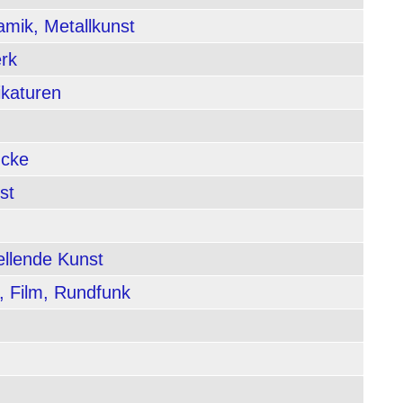
amik, Metallkunst
rk
ikaturen
ucke
st
ellende Kunst
, Film, Rundfunk