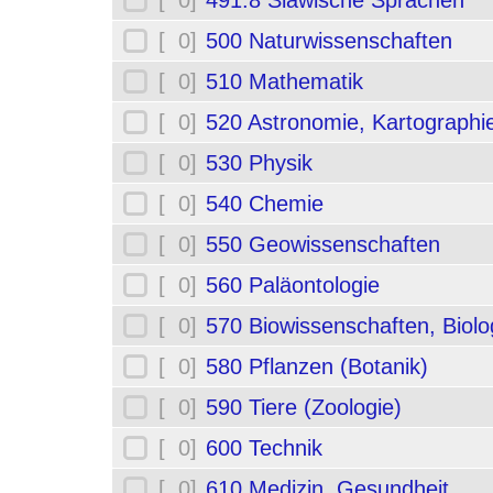
[ 0]
491.8 Slawische Sprachen
[ 0]
500 Naturwissenschaften
[ 0]
510 Mathematik
[ 0]
520 Astronomie, Kartographi
[ 0]
530 Physik
[ 0]
540 Chemie
[ 0]
550 Geowissenschaften
[ 0]
560 Paläontologie
[ 0]
570 Biowissenschaften, Biolo
[ 0]
580 Pflanzen (Botanik)
[ 0]
590 Tiere (Zoologie)
[ 0]
600 Technik
[ 0]
610 Medizin, Gesundheit