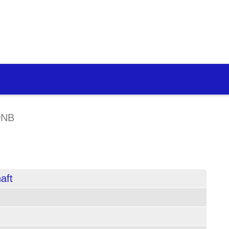
DNB
aft