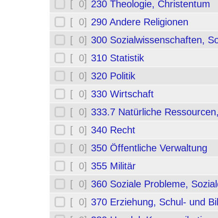
[ 0]
230 Theologie, Christentum
[ 0]
290 Andere Religionen
[ 0]
300 Sozialwissenschaften, So
[ 0]
310 Statistik
[ 0]
320 Politik
[ 0]
330 Wirtschaft
[ 0]
333.7 Natürliche Ressourcen
[ 0]
340 Recht
[ 0]
350 Öffentliche Verwaltung
[ 0]
355 Militär
[ 0]
360 Soziale Probleme, Sozial
[ 0]
370 Erziehung, Schul- und B