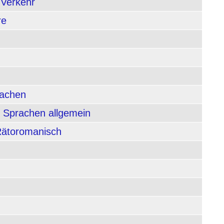
 Verkehr
re
rachen
 Sprachen allgemein
 Rätoromanisch