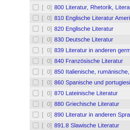
[ 0]
800 Literatur, Rhetorik, Liter
[ 0]
810 Englische Literatur Amer
[ 0]
820 Englische Literatur
[ 0]
830 Deutsche Literatur
[ 0]
839 Literatur in anderen ge
[ 0]
840 Französische Literatur
[ 0]
850 Italienische, rumänische,
[ 0]
860 Spanische und portugiesi
[ 0]
870 Lateinische Literatur
[ 0]
880 Griechische Literatur
[ 0]
890 Literatur in anderen Spr
[ 0]
891.8 Slawische Literatur