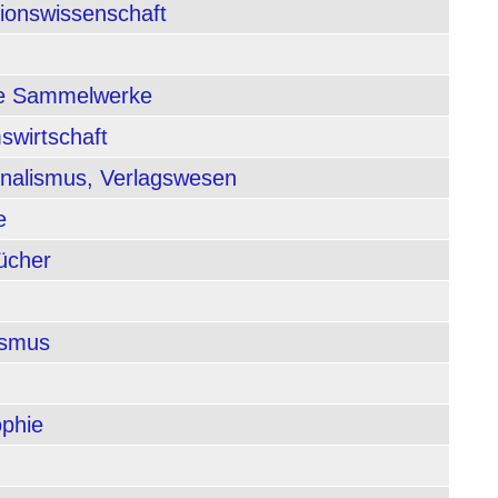
tionswissenschaft
nde Sammelwerke
swirtschaft
rnalismus, Verlagswesen
e
ücher
ismus
ophie