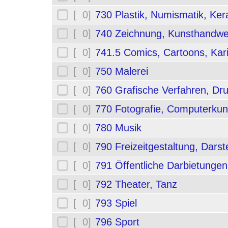
[ 0]
730 Plastik, Numismatik, Ker
[ 0]
740 Zeichnung, Kunsthandwe
[ 0]
741.5 Comics, Cartoons, Kar
[ 0]
750 Malerei
[ 0]
760 Grafische Verfahren, Dr
[ 0]
770 Fotografie, Computerkun
[ 0]
780 Musik
[ 0]
790 Freizeitgestaltung, Darst
[ 0]
791 Öffentliche Darbietungen
[ 0]
792 Theater, Tanz
[ 0]
793 Spiel
[ 0]
796 Sport