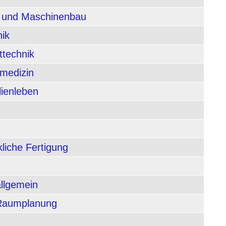
n und Maschinenbau
nik
ttechnik
rmedizin
lienleben
liche Fertigung
allgemein
 Raumplanung