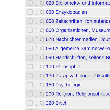
[ 0]
020 Bibliotheks- und Informa
[ 0]
030 Enzyklopädien
[ 0]
050 Zeitschriften, fortlaufe
[ 0]
060 Organisationen, Museum
[ 0]
070 Nachrichtenmedien, Jou
[ 0]
080 Allgemeine Sammelwerk
[ 0]
090 Handschriften, seltene B
[ 0]
100 Philosophie
[ 0]
130 Parapsychologie, Okkult
[ 0]
150 Psychologie
[ 0]
200 Religion, Religionsphilos
[ 0]
220 Bibel