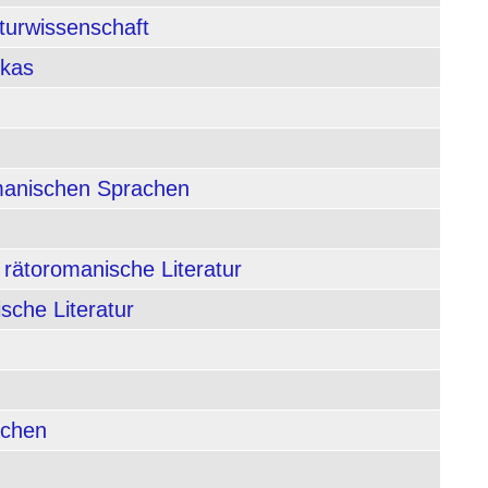
aturwissenschaft
ikas
rmanischen Sprachen
 rätoromanische Literatur
sche Literatur
achen