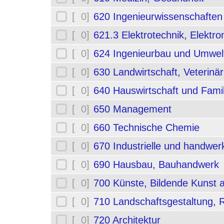
[ 0]
620 Ingenieurwissenschafte
[ 0]
621.3 Elektrotechnik, Elektro
[ 0]
624 Ingenieurbau und Umwel
[ 0]
630 Landwirtschaft, Veterinä
[ 0]
640 Hauswirtschaft und Fami
[ 0]
650 Management
[ 0]
660 Technische Chemie
[ 0]
670 Industrielle und handwerk
[ 0]
690 Hausbau, Bauhandwerk
[ 0]
700 Künste, Bildende Kunst 
[ 0]
710 Landschaftsgestaltung,
[ 0]
720 Architektur