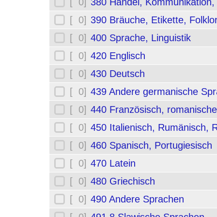
[ 0]
380 Handel, Kommunikation,
[ 0]
390 Bräuche, Etikette, Folklo
[ 0]
400 Sprache, Linguistik
[ 0]
420 Englisch
[ 0]
430 Deutsch
[ 0]
439 Andere germanische Sp
[ 0]
440 Französisch, romanische
[ 0]
450 Italienisch, Rumänisch,
[ 0]
460 Spanisch, Portugiesisch
[ 0]
470 Latein
[ 0]
480 Griechisch
[ 0]
490 Andere Sprachen