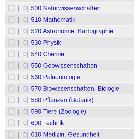
[ 0]
500 Naturwissenschaften
[ 0]
510 Mathematik
[ 0]
520 Astronomie, Kartographie
[ 0]
530 Physik
[ 0]
540 Chemie
[ 0]
550 Geowissenschaften
[ 0]
560 Paläontologie
[ 0]
570 Biowissenschaften, Biologie
[ 0]
580 Pflanzen (Botanik)
[ 0]
590 Tiere (Zoologie)
[ 0]
600 Technik
[ 0]
610 Medizin, Gesundheit