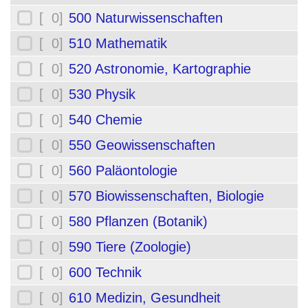
[ 0]
500 Naturwissenschaften
[ 0]
510 Mathematik
[ 0]
520 Astronomie, Kartographie
[ 0]
530 Physik
[ 0]
540 Chemie
[ 0]
550 Geowissenschaften
[ 0]
560 Paläontologie
[ 0]
570 Biowissenschaften, Biologie
[ 0]
580 Pflanzen (Botanik)
[ 0]
590 Tiere (Zoologie)
[ 0]
600 Technik
[ 0]
610 Medizin, Gesundheit